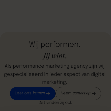
worden gebruikt. Deze begrippenlijst met online
marketing termen zal verduidelijking geven in de
meest gebruikten begrippen in de online marketing.
Wij
performen.
Jij
wint.
Als
performance
marketing
agency
zijn
wij
gespecialiseerd
in
ieder
aspect
van
digital
marketing.
kennen
contact op
Leer ons
Neem
Dat vinden zij ook