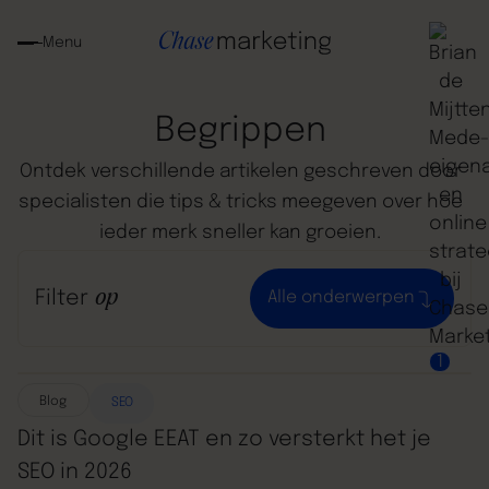
Menu
Begrippen
Ontdek
verschillende
artikelen
geschreven
door
specialisten
die
tips
&
tricks
meegeven
over
hoe
ieder
merk
sneller
kan
groeien.
Filter
op
Alle onderwerpen
1
Blog
SEO
Dit is Google EEAT en zo versterkt het je
SEO in 2026