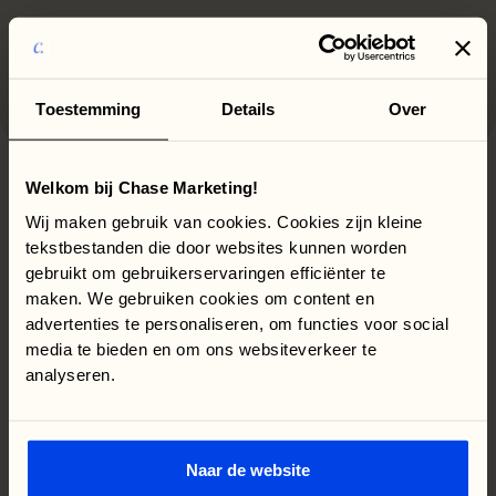
Toestemming
Details
Over
Welkom bij Chase Marketing!
Wij maken gebruik van cookies. Cookies zijn kleine
tekstbestanden die door websites kunnen worden
gebruikt om gebruikerservaringen efficiënter te
maken. We gebruiken cookies om content en
Volledige
zoals
transparantie.
advertenties te personaliseren, om functies voor social
het
hoort.
media te bieden en om ons websiteverkeer te
analyseren.
Andere
vraag?
Neem
contact
op,
we
beantwoorden
hem
graag.
contact
Kom in
Naar de website