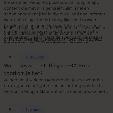
Steeds meer websites publiceren in hoog tempo
content die met AI is gemaakt. Slim, snel en
schaalbaar. Maar juist in die overvloed aan informatie
wordt één ding steeds belangrijker: vertrouwen.
Google wil geen oppervlakkige teksten tonen, maar
In deze blog leg ik uit wat EEAT precies is, waarom het
content van mensen die écht weten waar ze het
anno 2026 belangrijker is dan ooit en hoe je er
over hebben. Daarom legt de zoekmachine steeds
praktisch mee aan de slag kunt. Niet met trucjes,
meer nadruk op EEAT: experience, expertise,
maar met inhoud die écht waarde toevoegt. Zowel
authoritativeness en trustworthiness.
voor je bezoekers als voor Google.
Blog
On-Page SEO
Wat is keyword stuffing in SEO? En hoe
voorkom je het?
Je hebt vast weleens gehoord dat je zoekwoorden
strategisch moet gebruiken om beter gevonden te
worden in Google. Maar wat als je daarin doorschiet?
Dat is waar keyword stuffing om de hoek komt kijken.
Het lijkt misschien een slimme truc om je pagina’s
hoger te laten ranken, maar in werkelijkheid kan het
Blog
Begrippen