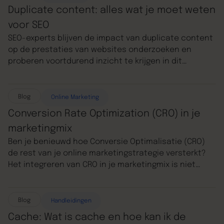
je juist schade toebrengen. Laten we eens goed
Duplicate content: alles wat je moet weten
kijken naar wat keyword stuffing is en hoe je
voor SEO
voorkomt dat jouw website daardoor slechter scoort
SEO-experts blijven de impact van duplicate content
in de zoekresultaten.
op de prestaties van websites onderzoeken en
proberen voortdurend inzicht te krijgen in dit
fenomeen. Maar wat houdt duplicate content
precies in? En welke stappen kun je ondernemen om
dit te vermijden? In deze blog ontdek je alle
Blog
Online Marketing
essentiële informatie over dit onderwerp!
Conversion Rate Optimization (CRO) in je
marketingmix
Ben je benieuwd hoe Conversie Optimalisatie (CRO)
de rest van je online marketingstrategie versterkt?
Het integreren van CRO in je marketingmix is niet
alleen een slimme zet, het is cruciaal voor het
maximaliseren van je online performance. We zullen
je in deze blog helemaal meenemen om conversie
Blog
Handleidingen
optimalisatie en andere essentiële onderdelen van
Cache: Wat is cache en hoe kan ik de
je online marketingstrategie te verkennen. Zo gaan