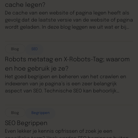
cache legen?
we kijken hoe CRO naadloos aansluit bij kanalen als
De cache van een website of pagina legen heeft als
Google Ads, Social Media Ads en SEO. Maar eerst de
gevolg dat de laatste versie van de website of pagina
betekenis van CRO.
wordt geladen. In deze blog leggen we uit wat er bij
caching gebeurt en hoe je je cache kan legen.
Blog
SEO
Robots metatag en X-Robots-Tag; waarom
en hoe gebruik je ze?
Het goed begrijpen en beheren van het crawlen en
indexeren van je pagina’s is een zeer belangrijk
aspect van SEO. Technische SEO kan behoorlijk
ingewikkeld zijn, maar robots meta-tags lijken
ingewikkelder dan dat ze zijn. In deze blog lees je wat
een metatag is, welke metatags er zijn en hoe je ze
Blog
Begrippen
toepast.
SEO Begrippen
Even lekker je kennis opfrissen of zoek je een