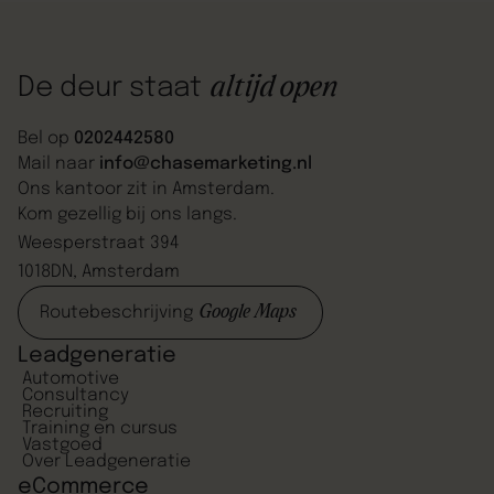
aangepakt. We zijn heel blij dat we deze stap hebben
gemaakt.”
altijd open
De deur staat
Bel op
0202442580
Mail naar
info@chasemarketing.nl
Ons kantoor zit in Amsterdam.
Kom gezellig bij ons langs.
Weesperstraat 394
1018DN, Amsterdam
Google Maps
Routebeschrijving
Leadgeneratie
Automotive
Consultancy
Recruiting
Training en cursus
Vastgoed
Over Leadgeneratie
eCommerce