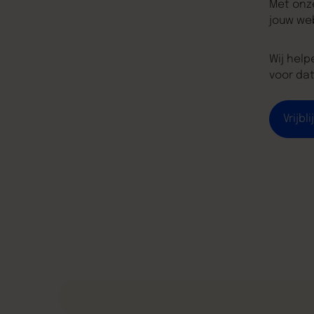
Met onz
jouw we
Wij help
voor dat
Vrijb