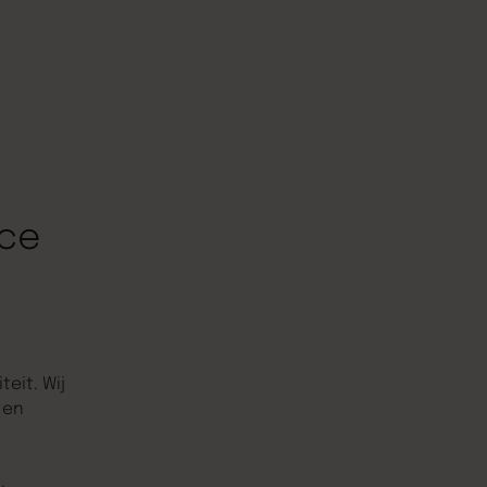
nce
eit. Wij
 en