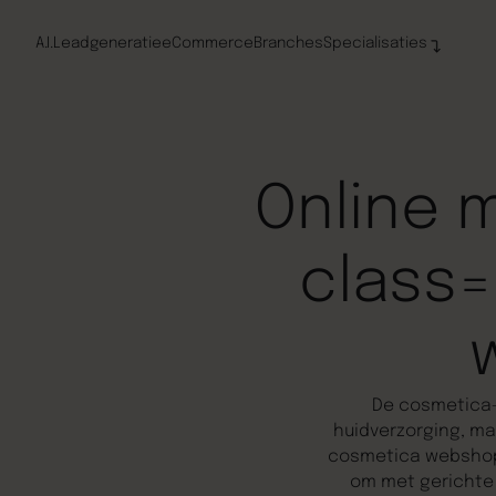
A.I.
Leadgeneratie
eCommerce
Branches
Specialisaties
Online 
class=
De cosmetica-
huidverzorging, ma
cosmetica webshop i
om met gerichte