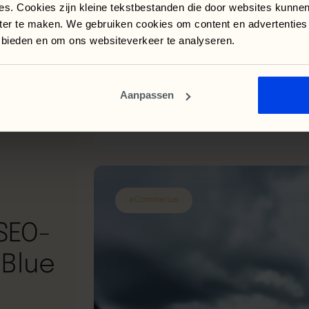
es. Cookies zijn kleine tekstbestanden die door websites kunne
mzet op en
nter te maken. We gebruiken cookies om content en advertenties
en niet
e bieden en om ons websiteverkeer te analyseren.
stagram
 posts te
 op te
n groeide
Aanpassen
 het
eCommerce
SEO-
 Blue