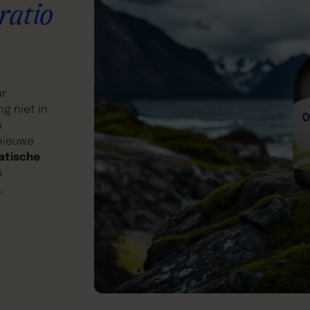
ratio
ar
ng niet in
n
nieuwe
atische
p
,