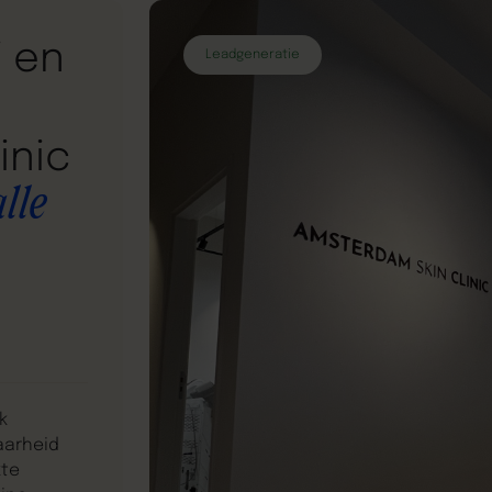
i en
Leadgeneratie
inic
lle
k
aarheid
kte