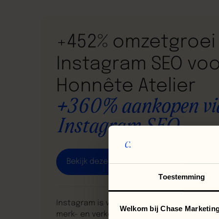
+452% omzetgroei 
Instagram SEO voo
Honnête Atelier
+360% aankopen vi
Instagram SEO
case
Bekijk deze
Toestemming
Instagram is voor Honnête Atelier een bela
Welkom bij Chase Marketing
merk- en verkoopkanaal. De organische c