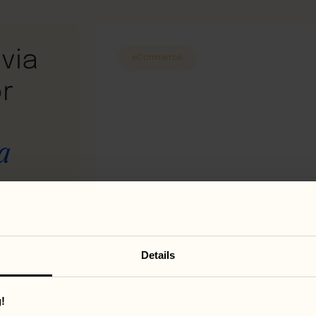
via
eCommerce
r
a
Details
ngrijk
!
ontent