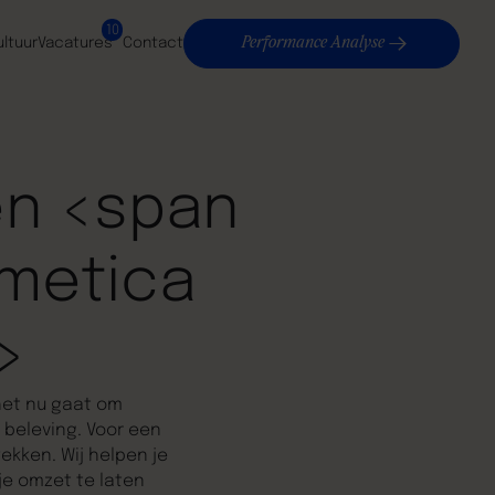
10
Performance Analyse
ultuur
Vacatures
Contact
en <span
smetica
>
het nu gaat om
 beleving. Voor een
ekken. Wij helpen je
e omzet te laten