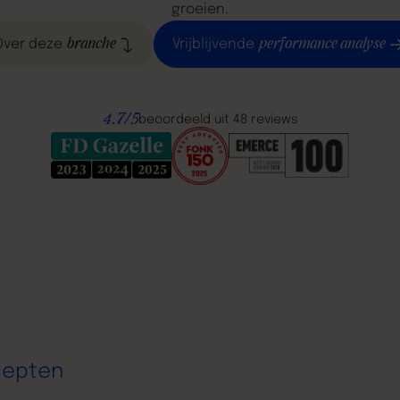
groeien.
branche
performance analyse
Over deze
Vrijblijvende
4.7/5
beoordeeld uit 48 reviews
cepten