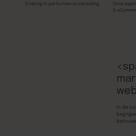
Ervaring in performance marketing
Onze eige
& eComme
<sp
mar
web
In de co
begrijpe
betrouw