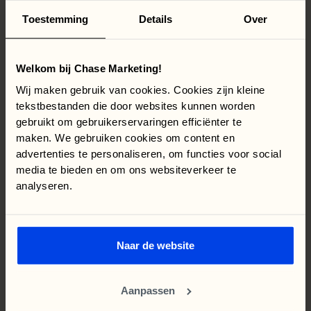
gemeten omzet met 452,54% en het aantal
Toestemming
Details
Over
aankopen met 360%.
Honnête Atelier
Welkom bij Chase Marketing!
eCommerce
Wij maken gebruik van cookies. Cookies zijn kleine
tekstbestanden die door websites kunnen worden
gebruikt om gebruikerservaringen efficiënter te
maken. We gebruiken cookies om content en
advertenties te personaliseren, om functies voor social
media te bieden en om ons websiteverkeer te
analyseren.
Alle
kennis
in
huis
winnen.
om
te
Naar de website
We duiken in je
DNA
Aanpassen
Tijdens het oriëntatiegesprek duiken we in het