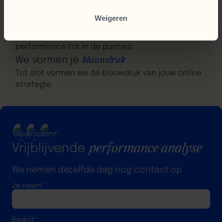
DNA van jouw organisatie.
Weigeren
We analyseren je
performance
We analyseren je totale online marketing
performance tot in de puntjes.
We vormen je
blauwdruk
Tot slot vormen we de blauwdruk van jouw online
strategie.
performance analyse
Vrijblijvende
We nemen dezelfde dag nog contact op
Je naam*
Bedrijf*