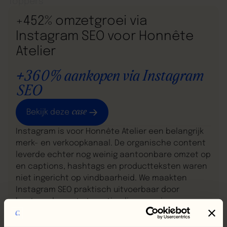
+452% omzetgroei via
Instagram SEO voor Honnête
Atelier
+360% aankopen via Instagram
SEO
case
Bekijk deze
Instagram is voor Honnête Atelier een belangrijk
merk- en verkoopkanaal. De organische content
leverde echter nog weinig aantoonbare omzet op
en captions, hashtags en productteksten waren
niet ingericht op vindbaarheid. We maakten
Instagram SEO praktisch uitvoerbaar door
bestaande posts te optimaliseren, nieuwe
content direct goed op te bouwen en CTA’s te
testen. In drie maanden groeide de via GA4