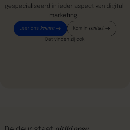
gespecialiseerd
in
ieder
aspect
van
digital
marketing.
kennen
contact
Leer ons
Kom in
Dat vinden zij ook
altijd open
De deur staat