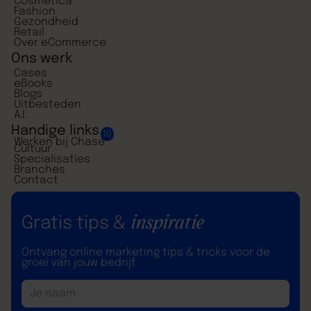
Cosmetica
Fashion
Gezondheid
Retail
Over eCommerce
Ons werk
Cases
eBooks
Blogs
Uitbesteden
A.I.
Handige links
10
Werken bij Chase
Cultuur
Specialisaties
Branches
Contact
inspiratie
Gratis tips &
Ontvang online marketing tips & tricks voor de
groei van jouw bedrijf.