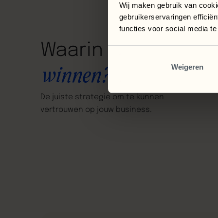
Wij maken gebruik van cooki
gebruikerservaringen efficië
functies voor social media t
Waarin
wil
jij
Weigeren
winnen?
De
juiste
strategie
om
te
kunnen
vertrouwen
op
jouw
business.