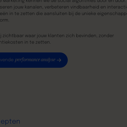
e Marketing kennen we de social algoritmes door en door.
seren jouw kanalen, verbeteren vindbaarheid en interacti
eën in te zetten die aansluiten bij de unieke eigenschap
form.
ij zichtbaar waar jouw klanten zich bevinden, zonder
tiekosten in te zetten.
performance analyse
lijvende
cepten