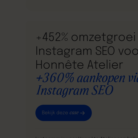
+452% omzetgroei 
Instagram SEO voo
Honnête Atelier
+360% aankopen vi
Instagram SEO
case
Bekijk deze