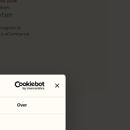
se jouw
aken.
pten
ncepten in
e & eCommerce
Over