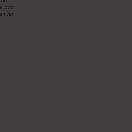
 We
e, door
pen van