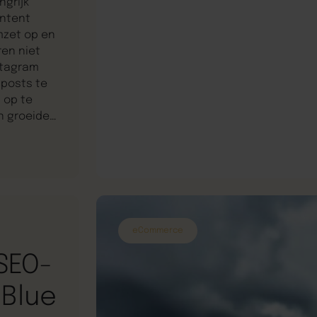
ngrijk
ontent
mzet op en
en niet
stagram
 posts te
 op te
n groeide
 het
eCommerce
SEO-
 Blue