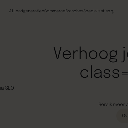
A.I.
Leadgeneratie
eCommerce
Branches
Specialisaties
Verhoog j
class=
Bereik meer o
Ov