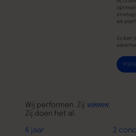
Bij Chas
optimali
strategi
elk plat
Zo ben j
adverten
Vrijb
Wij performen. Zij
winnen
.
Zij doen het al.
6 jaar
2 con