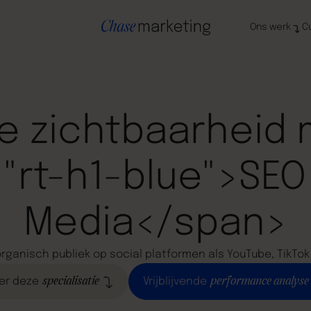
Ons werk
C
e zichtbaarheid
"rt-h1-blue">SEO
Media</span>
rganisch publiek op social platformen als YouTube, TikTok
specialisatie
performance analyse
er deze
Vrijblijvende