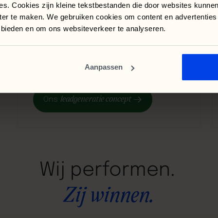
es. Cookies zijn kleine tekstbestanden die door websites kunne
nter te maken. We gebruiken cookies om content en advertenties
e bieden en om ons websiteverkeer te analyseren.
Leadgeneratie
Aanpassen
Met oog op ieder touchpoint. Van
contactformulier tot opvolging.
leadgeneratie concept
Ons
Wij
performen.
Zij
winnen.