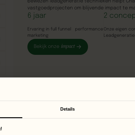
bewezen leadgeneratie technieken helpt Cha
vastgoedprojecten om blijvende impact te m
6 jaar
2 conce
Ervaring in full funnel performance
Onze eigen co
marketing
Leadgenerati
impact
Bekijk onze
Staat
jouw
branche
er
niet
tussen?
Details
Lees
dan
hier
verder
branches
performance analyse
ekijk alle
Vrijblijvende
!