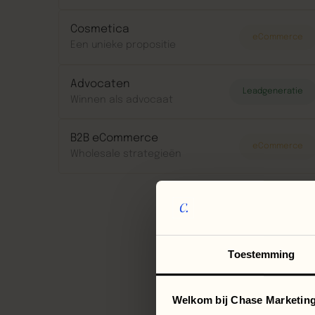
Cosmetica
eCommerce
Een unieke propositie
Advocaten
Leadgeneratie
Winnen als advocaat
B2B eCommerce
eCommerce
Wholesale strategieën
Toestemming
B
Welkom bij Chase Marketing