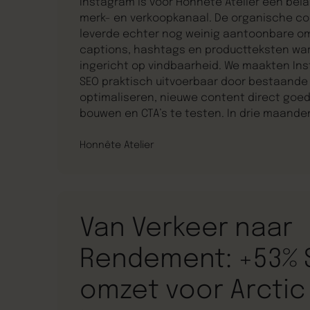
Instagram is voor Honnête Atelier een bela
merk- en verkoopkanaal. De organische c
leverde echter nog weinig aantoonbare o
captions, hashtags en productteksten war
ingericht op vindbaarheid. We maakten In
SEO praktisch uitvoerbaar door bestaande
optimaliseren, nieuwe content direct goed
bouwen en CTA’s te testen. In drie maande
de via GA4 gemeten omzet met 452,54% en
aantal aankopen met 360%.
Honnête Atelier
Van Verkeer naar
Rendement: +53% 
omzet voor Arctic