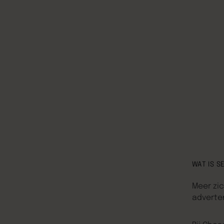
WAT IS S
Meer zi
adverten