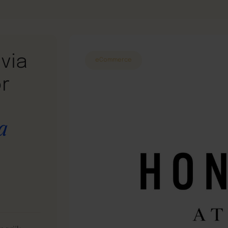
via
eCommerce
r
a