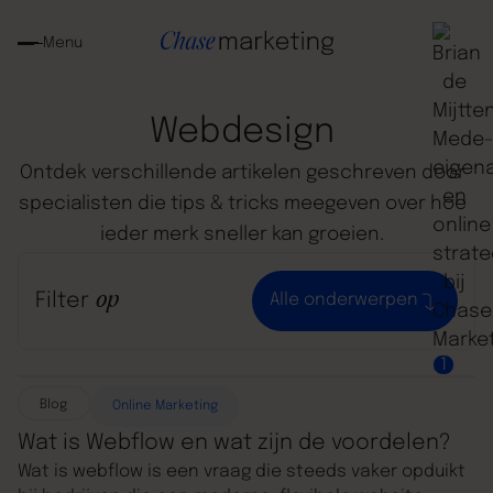
Menu
Webdesign
Ontdek
verschillende
artikelen
geschreven
door
specialisten
die
tips
&
tricks
meegeven
over
hoe
ieder
merk
sneller
kan
groeien.
Filter
op
Alle onderwerpen
1
Blog
Online Marketing
Wat is Webflow en wat zijn de voordelen?
Wat is webflow is een vraag die steeds vaker opduikt