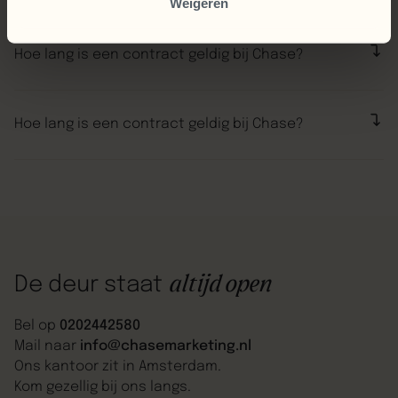
Weigeren
aangepakt. We zijn heel blij dat we deze stap hebben
“Volgens Chase Marketing was er veel te winnen. Nu,
gemaakt.”
een paar maanden later, niets anders dan lof over de
Hoe lang is een contract geldig bij Chase?
manier waarop ze de veranderingen hebben
aangepakt. We zijn heel blij dat we deze stap hebben
“Volgens Chase Marketing was er veel te winnen. Nu,
gemaakt.”
een paar maanden later, niets anders dan lof over de
Hoe lang is een contract geldig bij Chase?
manier waarop ze de veranderingen hebben
aangepakt. We zijn heel blij dat we deze stap hebben
“Volgens Chase Marketing was er veel te winnen. Nu,
gemaakt.”
een paar maanden later, niets anders dan lof over de
manier waarop ze de veranderingen hebben
aangepakt. We zijn heel blij dat we deze stap hebben
gemaakt.”
altijd open
De deur staat
Bel op
0202442580
Mail naar
info@chasemarketing.nl
Ons kantoor zit in Amsterdam.
Kom gezellig bij ons langs.