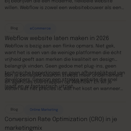
bij bedrijven die een moderne, flexibele website
willen. Webflow is zowel een websitebouwer als een
krachtig CMS, geschikt voor designers en marketeers.
Het combineert creatieve vrijheid met technische
controle, zonder dat je altijd een developer nodig
Blog
eCommerce
hebt. Steeds meer organisaties kiezen dit platform
Webflow website laten maken in 2026
als alternatief voor WordPress, Wix of Shopify. Ook bij
Webflow is bezig aan een flinke opmars. Niet gek,
Chase Marketing draait onze website sinds november
want het is een van de weinige platformen die écht
2024 op Webflow. In dit artikel ontdek je hoe Webflow
vrijheid geeft aan merken die kwaliteit en design
werkt, de voordelen, nadelen, kosten en waarom wij
belangrijk vinden. Geen gedoe met plug-ins, geen
overtuigd zijn van dit platform. Maar ook welke
technische beperkingen en geen afhankelijkheid van
nadelen wij ervaren.
Ben je benieuwd waarom steeds meer ondernemers
developers. Gewoon een strakke website die snel
en agencies overstappen op Webflow? En wil je
laadt en er fantastisch uitziet.
weten wat het precies is, wat het kost en wanneer
het voor jou een slimme keuze is? Dan zit je hier goed.
In dit artikel leggen we alles uit wat je moet weten
over een Webflow website laten maken.
Blog
Online Marketing
Conversion Rate Optimization (CRO) in je
marketingmix