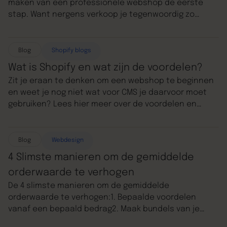
maken van een professionele webshop de eerste
stap. Want nergens verkoop je tegenwoordig zo
makkelijk en snel als online. Een Shopify website
laten maken is daarom een uitstekende keuze voor
ondernemers die een succesvolle online winkel willen
Blog
Shopify blogs
runnen. Wat Shopify te bieden heeft, Shopify kosten,
Wat is Shopify en wat zijn de voordelen?
hoe je een Shopify website kunt laten maken en waar
Zit je eraan te denken om een webshop te beginnen
je op moet letten lees je hier.
en weet je nog niet wat voor CMS je daarvoor moet
gebruiken? Lees hier meer over de voordelen en
nadelen van Shopify en kijk of het iets voor jou is.
Blog
Webdesign
4 Slimste manieren om de gemiddelde
orderwaarde te verhogen
De 4 slimste manieren om de gemiddelde
orderwaarde te verhogen:1. Bepaalde voordelen
vanaf een bepaald bedrag2. Maak bundels van je
producten3. Maak gebruik van upsells4. Gebruik