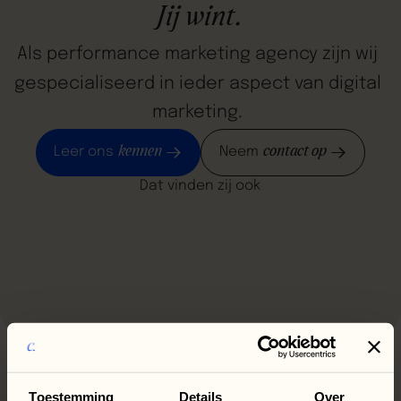
Jij
wint.
Als
performance
marketing
agency
zijn
wij
gespecialiseerd
in
ieder
aspect
van
digital
marketing.
kennen
contact op
Leer ons
Neem
Dat vinden zij ook
Toestemming
Details
Over