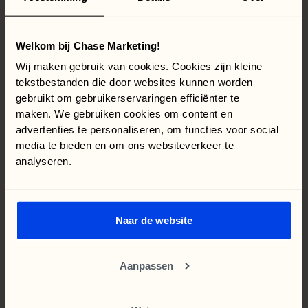
Volledige
zoals
Welkom bij Chase Marketing!
transparantie.
Wij maken gebruik van cookies. Cookies zijn kleine
het
hoort.
tekstbestanden die door websites kunnen worden
gebruikt om gebruikerservaringen efficiënter te
Andere
vraag?
Neem
contact
op,
we
maken. We gebruiken cookies om content en
beantwoorden
hem
graag.
advertenties te personaliseren, om functies voor social
media te bieden en om ons websiteverkeer te
contact
Kom in
analyseren.
Hoe lang is een contract geldig bij Chase?
“Volgens Chase Marketing was er veel te winnen. Nu,
Naar de website
een paar maanden later, niets anders dan lof over de
Waar zijn jullie gevestigd?
manier waarop ze de veranderingen hebben
Aanpassen
aangepakt. We zijn heel blij dat we deze stap hebben
“Volgens Chase Marketing was er veel te winnen. Nu,
gemaakt.”
een paar maanden later, niets anders dan lof over de
Hoe lang is een contract geldig bij Chase?
manier waarop ze de veranderingen hebben