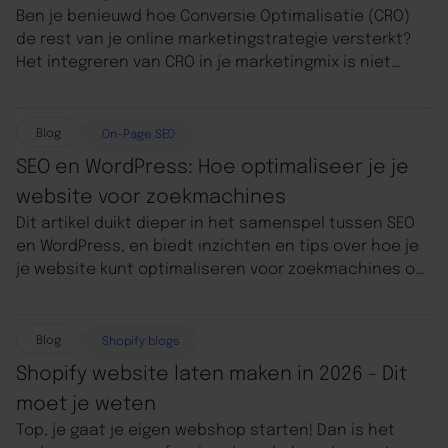
Ben je benieuwd hoe Conversie Optimalisatie (CRO)
de rest van je online marketingstrategie versterkt?
Het integreren van CRO in je marketingmix is niet
alleen een slimme zet, het is cruciaal voor het
maximaliseren van je online performance. We zullen
je in deze blog helemaal meenemen om conversie
Blog
On-Page SEO
optimalisatie en andere essentiële onderdelen van
SEO en WordPress: Hoe optimaliseer je je
je online marketingstrategie te verkennen. Zo gaan
website voor zoekmachines
we kijken hoe CRO naadloos aansluit bij kanalen als
Dit artikel duikt dieper in het samenspel tussen SEO
Google Ads, Social Media Ads en SEO. Maar eerst de
en WordPress, en biedt inzichten en tips over hoe je
betekenis van CRO.
je website kunt optimaliseren voor zoekmachines om
zo je online succes te vergroten. We gaan je van
begin tot eind begeleiden in het opbouwen van jouw
website, dus lees vooral verder.
Blog
Shopify blogs
Shopify website laten maken in 2026 - Dit
moet je weten
Top, je gaat je eigen webshop starten! Dan is het