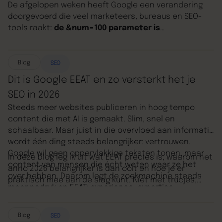
De afgelopen weken heeft Google een verandering
doorgevoerd die veel marketeers, bureaus en SEO-
tools raakt:
de &num=100 parameter is
uitgeschakeld
. Daarmee kun je niet langer 100
zoekresultaten in één overzicht laden. Voor wie
dagelijks werkt met data uit Search Console, Ahrefs
Blog
SEO
of Semrush, kan dit plots zorgen voor vreemde pieken
Dit is Google EEAT en zo versterkt het je
en dalen in grafieken. Geen paniek: je rankings zijn
SEO in 2026
niet ineens gedaald, maar je data ziet er anders uit.
Steeds meer websites publiceren in hoog tempo
content die met AI is gemaakt. Slim, snel en
schaalbaar. Maar juist in die overvloed aan informatie
wordt één ding steeds belangrijker: vertrouwen.
Google wil geen oppervlakkige teksten tonen, maar
In deze blog leg ik uit wat EEAT precies is, waarom het
content van mensen die écht weten waar ze het
anno 2026 belangrijker is dan ooit en hoe je er
over hebben. Daarom legt de zoekmachine steeds
praktisch mee aan de slag kunt. Niet met trucjes,
meer nadruk op EEAT: experience, expertise,
maar met inhoud die écht waarde toevoegt. Zowel
authoritativeness en trustworthiness.
voor je bezoekers als voor Google.
Blog
SEO