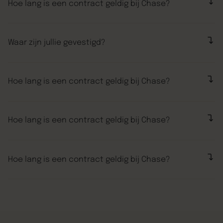
Hoe lang is een contract geldig bij Chase?
“Volgens Chase Marketing was er veel te winnen. Nu,
een paar maanden later, niets anders dan lof over de
Waar zijn jullie gevestigd?
manier waarop ze de veranderingen hebben
aangepakt. We zijn heel blij dat we deze stap hebben
“Volgens Chase Marketing was er veel te winnen. Nu,
gemaakt.”
een paar maanden later, niets anders dan lof over de
Hoe lang is een contract geldig bij Chase?
manier waarop ze de veranderingen hebben
aangepakt. We zijn heel blij dat we deze stap hebben
“Volgens Chase Marketing was er veel te winnen. Nu,
gemaakt.”
een paar maanden later, niets anders dan lof over de
Hoe lang is een contract geldig bij Chase?
manier waarop ze de veranderingen hebben
aangepakt. We zijn heel blij dat we deze stap hebben
“Volgens Chase Marketing was er veel te winnen. Nu,
gemaakt.”
een paar maanden later, niets anders dan lof over de
Hoe lang is een contract geldig bij Chase?
manier waarop ze de veranderingen hebben
aangepakt. We zijn heel blij dat we deze stap hebben
“Volgens Chase Marketing was er veel te winnen. Nu,
gemaakt.”
een paar maanden later, niets anders dan lof over de
manier waarop ze de veranderingen hebben
aangepakt. We zijn heel blij dat we deze stap hebben