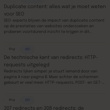
Overview precies is, waarom het relevant is voor jou
Duplicate content: alles wat je moet weten
als marketeer of content creator en wat je nú al kunt
voor SEO
doen om je strategie daarop aan te passen.
SEO-experts blijven de impact van duplicate content
op de prestaties van websites onderzoeken en
proberen voortdurend inzicht te krijgen in dit
fenomeen. Maar wat houdt duplicate content
precies in? En welke stappen kun je ondernemen om
dit te vermijden? In deze blog ontdek je alle
Blog
SEO
essentiële informatie over dit onderwerp!
De technische kant van redirects: HTTP-
requests uitgelegd
Redirects lijken simpel: je stuurt iemand door van
pagina A naar pagina B. Maar achter de schermen
gebeurt er veel meer. HTTP-requests, POST- en GET-
methodes, en het htaccess-bestand spelen
allemaal een rol. In deze blog leggen we uit hoe het
allemaal werkt en waarom die technische kant zo
Blog
SEO
belangrijk is. Geen zorgen, we houden het begrijpelijk
307 redirects en 308 redirects: de