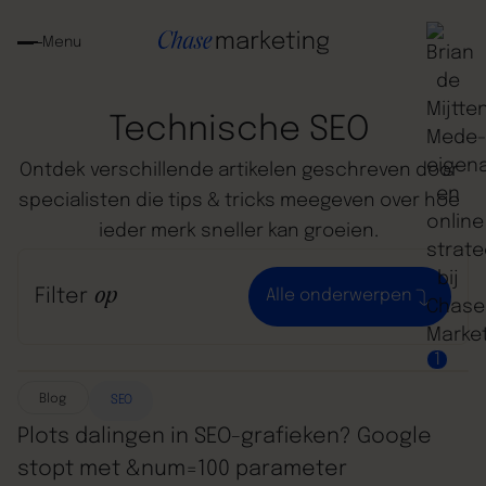
Menu
Technische
SEO
Ontdek
verschillende
artikelen
geschreven
door
specialisten
die
tips
&
tricks
meegeven
over
hoe
ieder
merk
sneller
kan
groeien.
Filter
op
Alle onderwerpen
1
Blog
SEO
Plots dalingen in SEO-grafieken? Google
stopt met &num=100 parameter