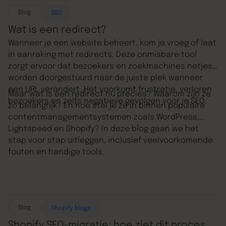
kiezen van de juiste redirect cruciaal is. Wil je eerst
meer weten over wat redirects precies zijn? Lees
Blog
SEO
dan onze blog:
wat is een redirect
. Voor technische
Wat is een redirect?
details zoals HTTP-methoden en het gebruik van het
Wanneer je een website beheert, kom je vroeg of laat
htaccess-bestand, kun je terecht in onze blog over
in aanraking met redirects. Deze onmisbare tool
de
technische kant van redirects
.
zorgt ervoor dat bezoekers en zoekmachines netjes
worden doorgestuurd naar de juiste plek wanneer
een URL verandert. Het voorkomt frustratie, verloren
Maar wat is een redirect nu precies? Waarom zijn ze
bezoekers en zelfs negatieve gevolgen voor je SEO.
zo belangrijk? En hoe stel je ze in binnen populaire
contentmanagementsystemen zoals WordPress,
Lightspeed en Shopify? In deze blog gaan we het
stap voor stap uitleggen, inclusief veelvoorkomende
fouten en handige tools.
Blog
Shopify blogs
Shopify SEO-migratie: hoe ziet dit proces