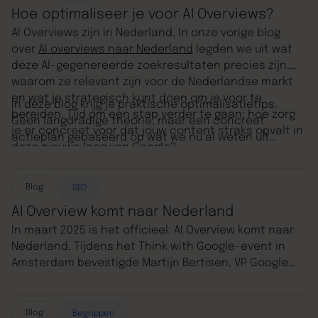
Hoe optimaliseer je voor AI Overviews?
AI Overviews zijn in Nederland. In onze vorige blog
over
AI overviews naar Nederland
legden we uit wat
deze AI-gegenereerde zoekresultaten precies zijn,
waarom ze relevant zijn voor de Nederlandse markt
en wat je strategisch kunt doen om je voor te
In deze blog krijg je praktische optimalisatietips.
bereiden. Tijd om een stap verder te gaan: hoe zorg
Geen langdradige theorie, maar een concreet
je er concreet voor dat jouw content straks opvalt in
actieplan gebaseerd op wat we nu al weten uit
deze nieuwe laag van Google?
internationale data en experimenten.
Blog
SEO
AI Overview komt naar Nederland
In maart 2025 is het officieel: AI Overview komt naar
Nederland. Tijdens het Think with Google-event in
Amsterdam bevestigde Martijn Bertisen, VP Google
Benelux, dat Google’s AI-gegenereerde
zoekresultaten binnenkort beschikbaar worden in
Nederland en België. In dit artikel lees je wat AI
Blog
Begrippen