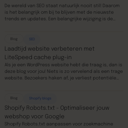
De wereld van SEO staat natuurlijk nooit stil! Daarom
is het belangrijk om bij te blijven met de nieuwste
trends en updates. Een belangrijke wijziging is de
overgang op 12 maart 2024 van First Input Delay (FID)
naar Interaction to Next Paint (INP) als een van de
Core Web Vitals. Deze blog duikt diep in wat INP
Blog
SEO
inhoudt, hoe het wordt gemeten, hoe je het kunt
Laadtijd website verbeteren met
optimaliseren, en waarom het belangrijk is voor SEO.
LiteSpeed cache plug-in
Als je een WordPress website hebt die traag is, dan is
deze blog voor jou! Niets is zo vervelend als een trage
website. Bezoekers haken af, je verliest potentiële
klanten en Google straft je zelfs met een lagere
ranking. Dubbel vervelend dus. Misschien heb je je al
eens afgevraagd: "Waarom is mijn WordPress traag?"
Blog
Shopify blogs
of "Hoe kan ik de laadtijd van mijn website
Shopify Robots.txt - Optimaliseer jouw
verbeteren?".Goed nieuws: er is een oplossing die
webshop voor Google
zowel simpel als effectief is – de LiteSpeed cache
Shopify Robots.txt aanpassen voor zoekmachine
plug-in. Of je nu al op een LiteSpeed server zit of