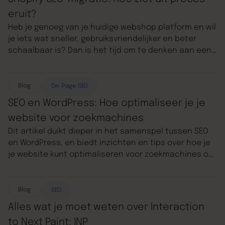
eruit?
Heb je genoeg van je huidige webshop platform en wil
je iets wat sneller, gebruiksvriendelijker en beter
schaalbaar is? Dan is het tijd om te denken aan een
Shopify migratie! In deze blog duiken we dieper in de
wereld van Shopify en hoe je er voor kunt zorgen dat
je je website in een keer perfect overzet. Wat zijn de
Blog
On-Page SEO
stappen, waar moet je deze uitvoeren en hoe doe je
SEO en WordPress: Hoe optimaliseer je je
dat? Pak je koffie en laten we erin duiken!
website voor zoekmachines
Dit artikel duikt dieper in het samenspel tussen SEO
en WordPress, en biedt inzichten en tips over hoe je
je website kunt optimaliseren voor zoekmachines om
zo je online succes te vergroten. We gaan je van
begin tot eind begeleiden in het opbouwen van jouw
website, dus lees vooral verder.
Blog
SEO
Alles wat je moet weten over Interaction
to Next Paint: INP