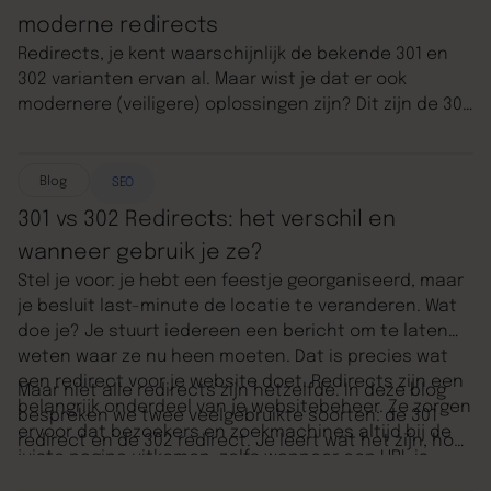
(en misschien zelfs een beetje leuk). Wil je eerst
moderne redirects
weten hoe redirects werken en wanneer je welke
Redirects, je kent waarschijnlijk de bekende 301 en
gebruikt? Check dan onze blog:
wat is een redirect
.
302 varianten ervan al. Maar wist je dat er ook
modernere (veiligere) oplossingen zijn? Dit zijn de 307
en 308 redirects. Ze zijn speciaal ontworpen voor
complexere situaties waar de 301 en 302 misschien
tekortschieten. In deze blog leggen we uit waarom
Blog
SEO
deze varianten zijn ontwikkeld, wat ze uniek maakt en
301 vs 302 Redirects: het verschil en
wanneer je ze gebruikt. Benieuwd naar de basis?
wanneer gebruik je ze?
Check eerst onze blog over
301 en 302 redirects
en
Stel je voor: je hebt een feestje georganiseerd, maar
wat is een redirect
.
je besluit last-minute de locatie te veranderen. Wat
doe je? Je stuurt iedereen een bericht om te laten
weten waar ze nu heen moeten. Dat is precies wat
een redirect voor je website doet. Redirects zijn een
Maar niet alle redirects zijn hetzelfde. In deze blog
belangrijk onderdeel van je websitebeheer. Ze zorgen
bespreken we twee veelgebruikte soorten: de 301
ervoor dat bezoekers en zoekmachines altijd bij de
redirect en de 302 redirect. Je leert wat het zijn, hoe
juiste pagina uitkomen, zelfs wanneer een URL is
je deze redirects effectief gebruikt, en waarom het
veranderd of tijdelijk niet beschikbaar is.