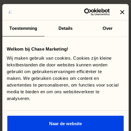
aangepakt. We zijn heel blij dat we deze stap hebben
gemaakt.”
altijd open
De deur staat
Toestemming
Details
Over
Bel op
0202442580
Mail naar
info@chasemarketing.nl
Welkom bij Chase Marketing!
Ons kantoor zit in Amsterdam.
Kom gezellig bij ons langs.
Wij maken gebruik van cookies. Cookies zijn kleine
Weesperstraat 394
tekstbestanden die door websites kunnen worden
1018DN, Amsterdam
gebruikt om gebruikerservaringen efficiënter te
maken. We gebruiken cookies om content en
Google Maps
Routebeschrijving
advertenties te personaliseren, om functies voor social
media te bieden en om ons websiteverkeer te
Leadgeneratie
analyseren.
Automotive
Consultancy
Recruiting
Training en cursus
Vastgoed
Over Leadgeneratie
Naar de website
eCommerce