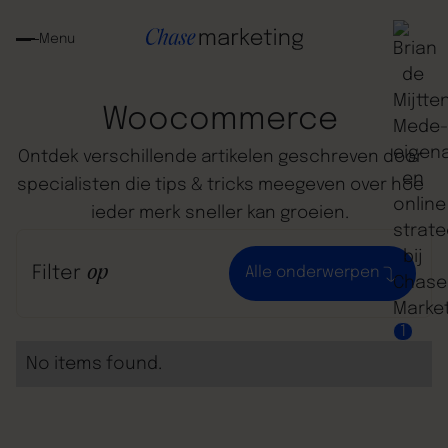
Menu
Woocommerce
Ontdek
verschillende
artikelen
geschreven
door
specialisten
die
tips
&
tricks
meegeven
over
hoe
ieder
merk
sneller
kan
groeien.
Filter
op
Alle onderwerpen
1
No items found.