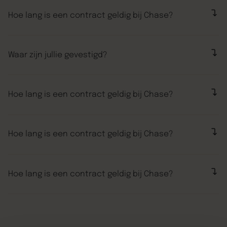
Hoe lang is een contract geldig bij Chase?
“Volgens Chase Marketing was er veel te winnen. Nu,
een paar maanden later, niets anders dan lof over de
Waar zijn jullie gevestigd?
manier waarop ze de veranderingen hebben
aangepakt. We zijn heel blij dat we deze stap hebben
“Volgens Chase Marketing was er veel te winnen. Nu,
gemaakt.”
een paar maanden later, niets anders dan lof over de
Hoe lang is een contract geldig bij Chase?
manier waarop ze de veranderingen hebben
aangepakt. We zijn heel blij dat we deze stap hebben
“Volgens Chase Marketing was er veel te winnen. Nu,
gemaakt.”
een paar maanden later, niets anders dan lof over de
Hoe lang is een contract geldig bij Chase?
manier waarop ze de veranderingen hebben
aangepakt. We zijn heel blij dat we deze stap hebben
“Volgens Chase Marketing was er veel te winnen. Nu,
gemaakt.”
een paar maanden later, niets anders dan lof over de
Hoe lang is een contract geldig bij Chase?
manier waarop ze de veranderingen hebben
aangepakt. We zijn heel blij dat we deze stap hebben
“Volgens Chase Marketing was er veel te winnen. Nu,
gemaakt.”
een paar maanden later, niets anders dan lof over de
manier waarop ze de veranderingen hebben