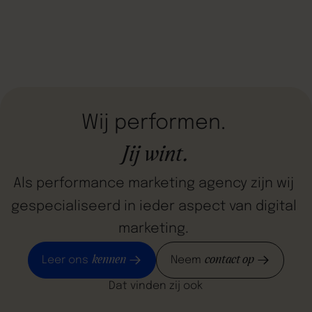
Wij
performen.
Jij
wint.
Als
performance
marketing
agency
zijn
wij
gespecialiseerd
in
ieder
aspect
van
digital
marketing.
kennen
contact op
Leer ons
Neem
Dat vinden zij ook