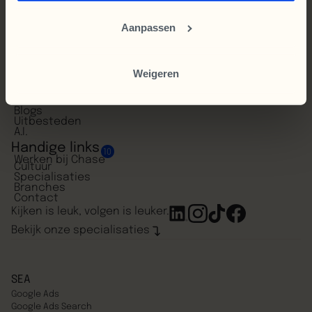
B2B eCommerce
Cosmetica
Aanpassen
Fashion
Gezondheid
Retail
Over eCommerce
Weigeren
Ons werk
Cases
eBooks
Blogs
Uitbesteden
A.I.
Handige links
10
Werken bij Chase
Cultuur
Specialisaties
Branches
Contact
Kijken is leuk, volgen is leuker.
Bekijk onze specialisaties
SEA
Google Ads
Google Ads Search