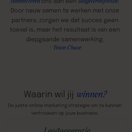
ons
aan
een
.
committeren
langetermijnvisie
Door
nauw
samen
te
werken
met
onze
partners,
zorgen
we
dat
succes
geen
toeval
is,
maar
het
resultaat
is
van
een
diepgaande
samenwerking.
-
Team
Chase
winnen?
Waarin
wil
jij
De
juiste
online
marketing
strategie
om
te
kunnen
vertrouwen
op
jouw
business.
Leadgeneratie