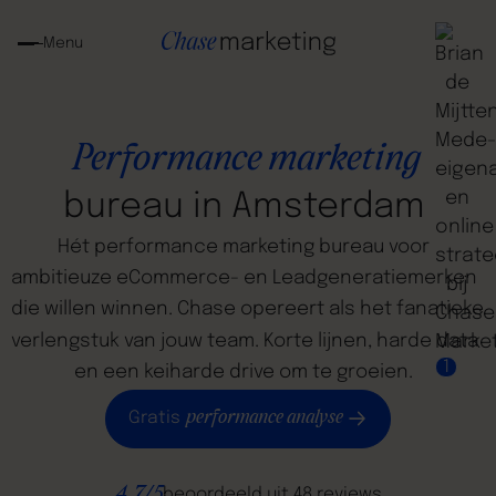
Menu
Performance
marketing
bureau
in
Amsterdam
Hét
performance
marketing
bureau
voor
ambitieuze
eCommerce-
en
Leadgeneratiemerken
die
willen
winnen.
Chase
opereert
als
het
fanatieke
verlengstuk
van
jouw
team.
Korte
lijnen,
harde
data
1
en
een
keiharde
drive
om
te
groeien.
performance analyse
Gratis
4.7/5
beoordeeld uit 48 reviews