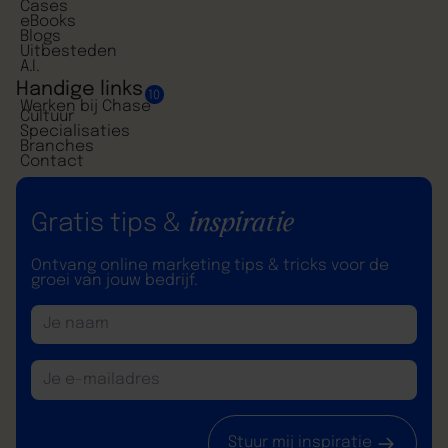
Cases
eBooks
Blogs
Uitbesteden
A.I.
Handige links
10
Werken bij Chase
Cultuur
Specialisaties
Branches
Contact
inspiratie
Gratis tips &
Ontvang online marketing tips & tricks voor de
groei van jouw bedrijf.
Stuur mij inspiratie