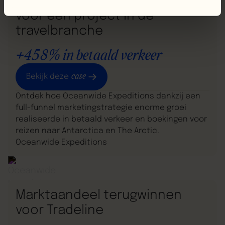
Full funnel marketingstrategie
voor een project in de
travelbranche
+458% in betaald verkeer
case
Bekijk deze
Ontdek hoe Oceanwide Expeditions dankzij een
full-funnel marketingstrategie enorme groei
realiseerde in betaald verkeer en boekingen voor
reizen naar Antarctica en The Arctic.
Oceanwide Expeditions
Leadgeneratie
Marktaandeel terugwinnen
voor Tradeline