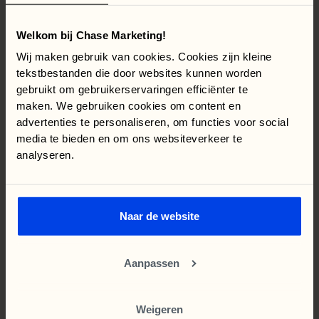
case
Bekijk deze
Welkom bij Chase Marketing!
In het begin van 2023 klopte Pro Contact op de
Wij maken gebruik van cookies. Cookies zijn kleine
deur van Chase Marketing. Het bedrijf weet als
tekstbestanden die door websites kunnen worden
geen ander hoe je personeel vindt en is mede
gebruikt om gebruikerservaringen efficiënter te
daarom snel gegroeid. Maar deze groei moet
maken. We gebruiken cookies om content en
natuurlijk ook gevoed worden met nieuwe
advertenties te personaliseren, om functies voor social
klanten. Daarom vroeg Pro Contact om hulp en
media te bieden en om ons websiteverkeer te
wilde nieuwe business afspraken halen uit de
analyseren.
Google Ads campagnes.
Hoe Chase Marketing dit voor elkaar heeft
gekregen met behulp van Google Ads, tracking en
Naar de website
het handelen op data, dat lees je in deze case.
Pro Contact
Aanpassen
Leadgeneratie
Weigeren