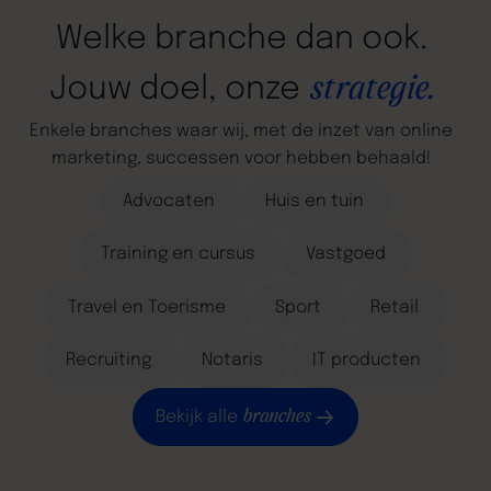
Welke
branche
dan
ook.
strategie.
Jouw
doel,
onze
Enkele
branches
waar
wij,
met
de
inzet
van
online
marketing,
successen
voor
hebben
behaald!
Advocaten
Huis en tuin
Training en cursus
Vastgoed
Travel en Toerisme
Sport
Retail
Recruiting
Notaris
IT producten
branches
Bekijk alle