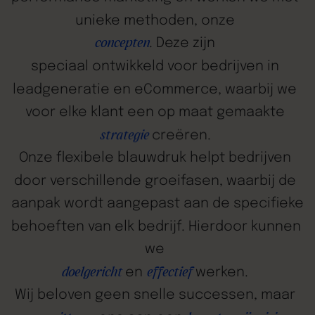
unieke
methoden,
onze
.
Deze
zijn
concepten
speciaal
ontwikkeld
voor
bedrijven
in
leadgeneratie
en
eCommerce,
waarbij
we
voor
elke
klant
een
op
maat
gemaakte
creëren.
strategie
Onze
flexibele
blauwdruk
helpt
bedrijven
door
verschillende
groeifasen,
waarbij
de
aanpak
wordt
aangepast
aan
de
specifieke
behoeften
van
elk
bedrijf.
Hierdoor
kunnen
we
en
werken.
doelgericht
effectief
Wij
beloven
geen
snelle
successen,
maar