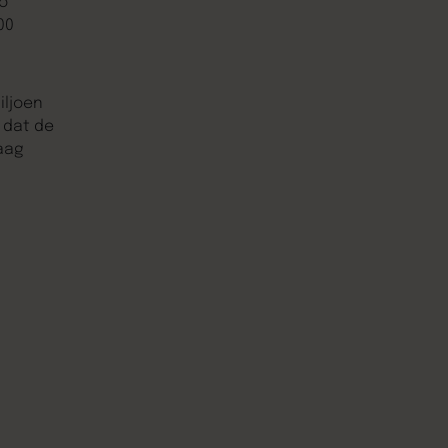
o
00
iljoen
 dat de
aag