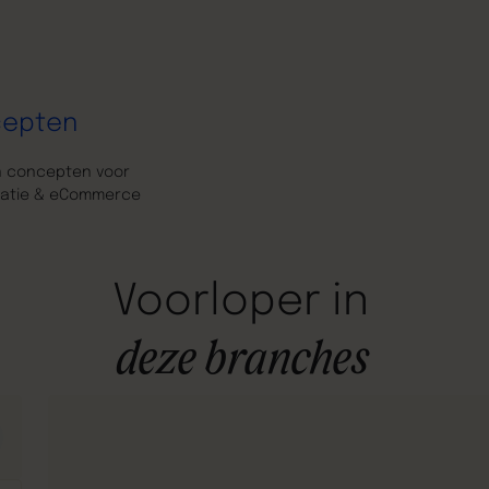
cepten
n concepten voor
atie & eCommerce
Voorloper
in
deze
branches