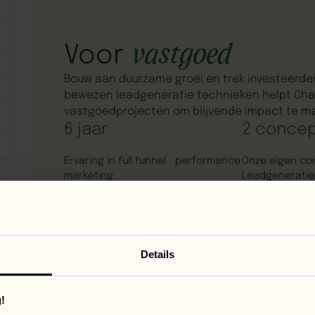
vastgoed
Voor
Bouw aan duurzame groei en trek investeerde
bewezen leadgeneratie technieken helpt Cha
vastgoedprojecten om blijvende impact te m
6 jaar
2 conce
Ervaring in full funnel performance
Onze eigen co
marketing
Leadgenerati
impact
Bekijk onze
Details
!