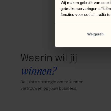
Wij maken gebruik van cooki
gebruikerservaringen efficië
functies voor social media t
B
Weigeren
Waarin
wil
jij
winnen?
De
juiste
strategie
om
te
kunnen
vertrouwen
op
jouw
business.