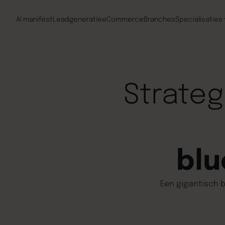
AI manifest
Leadgeneratie
eCommerce
Branches
Specialisaties
Strate
blu
Een gigantisch b