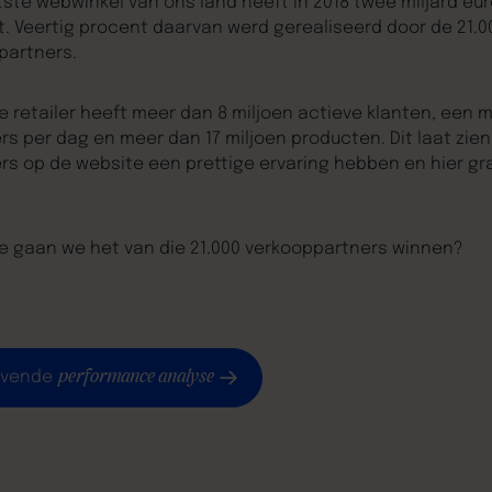
ste webwinkel van ons land heeft in 2018 twee miljard eur
. Veertig procent daarvan werd gerealiseerd door de 21.0
partners.
e retailer heeft meer dan 8 miljoen actieve klanten, een m
s per dag en meer dan 17 miljoen producten. Dit laat zien
rs op de website een prettige ervaring hebben en hier gr
e gaan we het van die 21.000 verkooppartners winnen?
performance analyse
lijvende