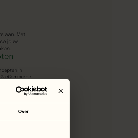
rs aan. Met
se jouw
aken.
pten
ncepten in
e & eCommerce
Over