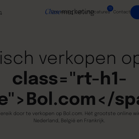
10
Ons werk
Cultuur
Vacatures
Contact
gisch verkopen o
class="rt-h1-
e">Bol.com</s
ereik door te verkopen op Bol.com. Hét grootste online w
Nederland, België en Frankrijk.