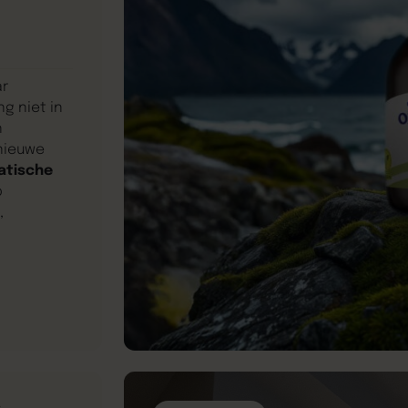
ar
ng niet in
n
nieuwe
atische
p
,