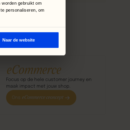
n worden gebruikt om
 te personaliseren, om
Naar de website
eCommerce
Focus op de hele customer journey en
maak impact met jouw shop.
eCommerce ceoncept
Ons