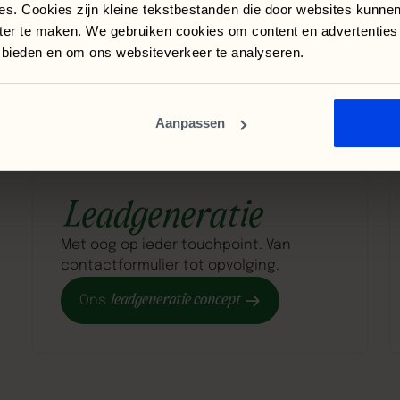
es. Cookies zijn kleine tekstbestanden die door websites kunne
Staat
jouw
branche
er
niet
tussen?
nter te maken. We gebruiken cookies om content en advertenties
e bieden en om ons websiteverkeer te analyseren.
Lees
dan
hier
verder
branches
performance analyse
ekijk alle
Vrijblijvende
Aanpassen
Leadgeneratie
Met oog op ieder touchpoint. Van
contactformulier tot opvolging.
leadgeneratie concept
Ons