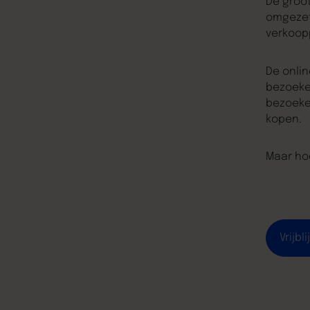
De groot
omgezet
verkoop
De onlin
bezoeker
bezoeke
kopen.
Maar ho
Vrijb