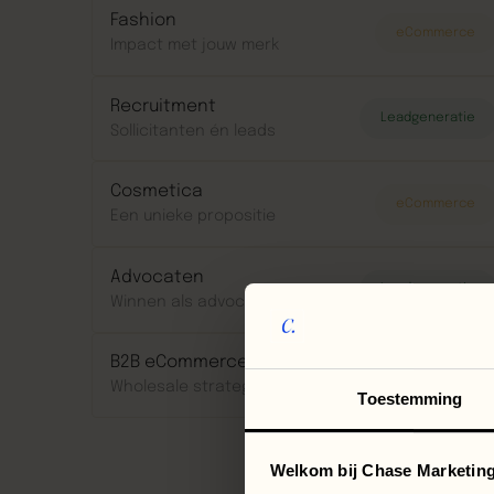
Fashion
eCommerce
Impact met jouw merk
Recruitment
Leadgeneratie
Sollicitanten én leads
Cosmetica
eCommerce
Een unieke propositie
Advocaten
Leadgeneratie
Winnen als advocaat
B2B eCommerce
eCommerce
Wholesale strategieën
Toestemming
Welkom bij Chase Marketing