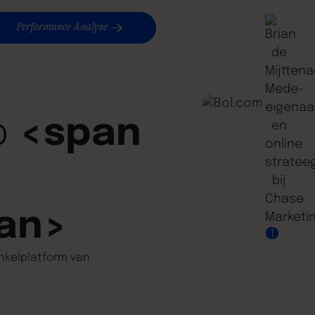
Performance Analyse
p
<span
pan>
1
inkelplatform van