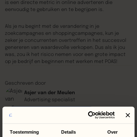
is een directe metric in online adverteren die
eenvoudig te gebruiken en te begrijpen is.
Als je nu begint met de verandering in je
zoekcampagnes en shoppingcampagnes, kun je
zeker je concurrenten overtreffen in het succesvol
genereren van waardevolle verkopen. Dus als ik jou
was, zou ik het risico nemen voor een grote impact
op je bedrijf en beginnen met werken met POAS!
Geschreven door
Asjer van der Meulen
Advertising specialist
performance analyse
Vrijblijvende
Toestemming
Details
Over