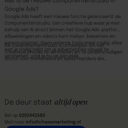
Wat is de nieuwe Componentenstudio in
Google Ads?
Google Ads heeft een nieuwe functie gelanceerd: de
Componentenstudio. Een creatieve hub waar je met
behulp van AI direct binnen het Google Ads-platform
afbeeldingen en video’s kunt maken, bewerken en
personaliseren. Geen externe tools meer nodig, alles
De Componentenstudio is ontworpen om het
wat je nodig hebt om je advertenties visueel te
creatieve proces te versnellen en te vereenvoudigen.
versterken, vind je nu op één plek.
Vooral voor marketeers en adverteerders die
regelmatig A/B-testen draaien of snel varianten
willen aanmaken voor verschillende doelgroepen, is
dit een flinke stap vooruit.
altijd open
De deur staat
Bel op
0202442580
Mail naar
info@chasemarketing.nl