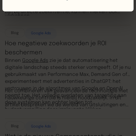
zichtbaar op een moment waarop gebruikers actief
advertentiecontext. In plaats van alleen zichtbaar te
informatie verzamelen en mogelijke oplossingen
zijn bij directe zoekintentie, kunnen merken ook
verkennen.
verschijnen wanneer een gebruiker zich nog in de
oriëntatiefase bevindt. In dit artikel leggen we uit hoe
advertenties binnen AI Overview werken, welke
Blog
Google Ads
campagnes hiervoor in aanmerking komen en hoe je
Hoe negatieve zoekwoorden je ROI
hier als marketeer strategisch op kunt inspelen.
beschermen
Binnen
Google Ads
zie je dat automatisering het
digitale landschap steeds sterker vormgeeft. Of je nu
gebruikmaakt van Performance Max, Demand Gen of
experimenteert met advertenties in ChatGPT: het
vertrouwen in de algoritmes van Google en OpenAI
Het combineren van geavanceerde technologie met
neemt toe. Het volledig overlaten van targeting aan
nauwkeurige controle is hierbij noodzakelijk. In dit
deze systemen kan echter leiden tot
artikel bespreken we de wereld van uitsluitingen en
budgetverspilling door irrelevante klikken.
leggen we uit hoe je jouw ROI kunt maximaliseren door
gericht irrelevante zoekopdrachten uit te sluiten.
Blog
Google Ads