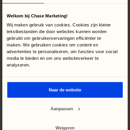
Welkom bij Chase Marketing!
Wij maken gebruik van cookies. Cookies zijn kleine
tekstbestanden die door websites kunnen worden
gebruikt om gebruikerservaringen efficiënter te
bekeken
Vaak
gelezen
en
maken. We gebruiken cookies om content en
advertenties te personaliseren, om functies voor social
Chase
wordt
gevormd
door
gepassioneerde
mensen.
media te bieden en om ons websiteverkeer te
analyseren.
Blog
AI
Google introduceert advertenties binnen
Naar de website
AI Overviews
Met de opkomst van
AI Overviews in Google
ontstaat
er ook een nieuwe advertentiemogelijkheid:
Aanpassen
advertenteren binnen AI Overview. Deze advertenties
verschijnen niet naast of onder de zoekresultaten,
maar binnen de AI Overview zelf. Daardoor worden ze
Weigeren
Voor adverteerders betekent dit een nieuw type