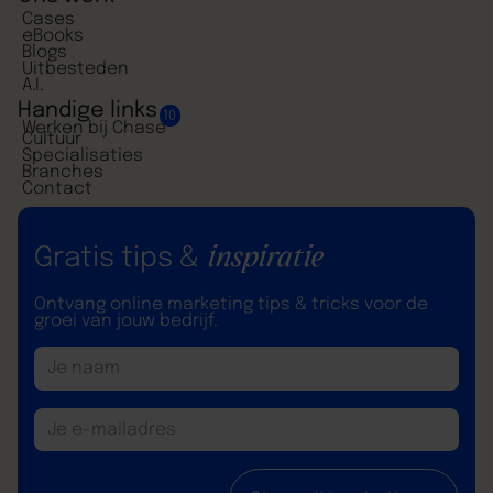
Cases
eBooks
Blogs
Uitbesteden
A.I.
Handige links
10
Werken bij Chase
Cultuur
Specialisaties
Branches
Contact
inspiratie
Gratis tips &
Ontvang online marketing tips & tricks voor de
groei van jouw bedrijf.