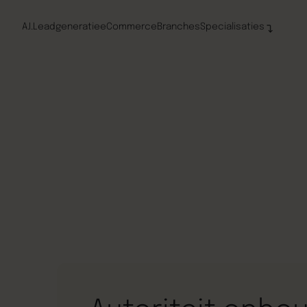
A.I.
Leadgeneratie
eCommerce
Branches
Specialisaties