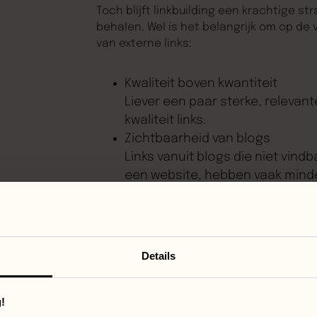
Toch blijft linkbuilding een krachtige st
behalen. Wel is het belangrijk om op de
van externe links:
Kwaliteit boven kwantiteit
Liever een paar sterke, relevan
kwaliteit links.
Zichtbaarheid van blogs
Links vanuit blogs die niet vind
een website, hebben vaak mind
Type links: do-follow vs. no-foll
Zorg voor een natuurlijke mix va
tags zoals no-index en sponsor
de link.
Details
Door strategisch met linkbuilding om te 
zonder tegen de richtlijnen van Google 
!