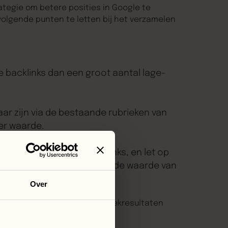
rategie om betere posities in Google te
 volgende punten te letten bij het verzamelen
te backlinks dan een groot aantal lage-
baar zijn via de bestaande rubrieken van
er waarde.
ow
n do-follow en no-follow links, en let op
ed, die invloed hebben op de waarde van
Over
gaan, blijf je groeien in de zoekresultaten
in te gaan.