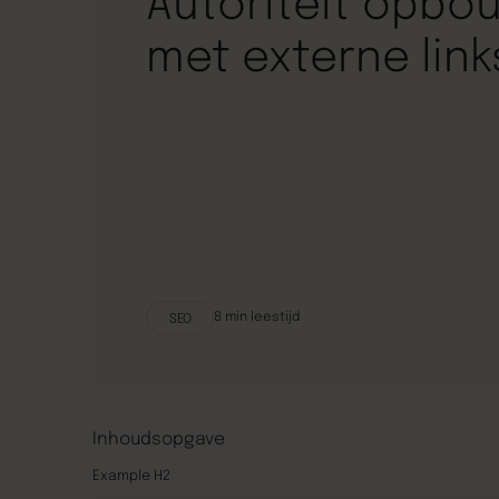
Autoriteit opbo
met externe link
8
min leestijd
SEO
Inhoudsopgave
Example H2