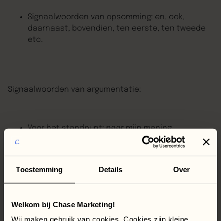
Signaalwoorden van opsomming: en, ook,
daarnaast, bovendien, ten eerste, ten tweede
etc.
Signaalwoorden van argumentatie:
Voor het standpunt: naar mijn mening,
concluderend, kortom, dus
Voor argumenten die los staan van andere
Toestemming
Details
Over
argumenten: ten eerste…, overigens, nog
afgezien van, trouwens
Welkom bij Chase Marketing!
Voor argumenten die horen bij andere
argumenten: daarbij komt, vooral ook, omdat
Wij maken gebruik van cookies. Cookies zijn kleine