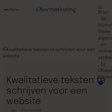
Menu
Kwalitatieve teksten te
1
schrijven voor een
website
7
min leestijd
SEO