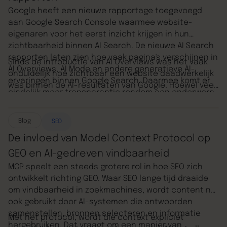
Google heeft een nieuwe rapportage toegevoegd
is. Dit is niet alleen bevorderlijk voor het boosten van
aan Google Search Console waarmee website-
je online zichtbaarheid, maar ook om een sterke
eigenaren voor het eerst inzicht krijgen in hun
positie in te nemen binnen de dynamische wereld
zichtbaarheid binnen AI Search. De nieuwe AI Search
van SEO.
rapporten laten zien hoe vaak pagina's verschijnen in
Sinds de introductie van AI Overviews was het vaak
AI Overviews, AI Mode en andere generatieve AI-
onduidelijk hoe zichtbaar een website daadwerkelijk
ervaringen binnen Google Search. Daarmee komt er
was binnen de AI-resultaten van Google. Hoewel veel
eindelijk meer transparantie rondom een onderwerp
websites vermoedden dat hun content werd gebruikt
waar SEO-specialisten al ruim twee jaar vragen over
als bron voor AI-antwoorden, ontbrak een manier om
stellen.
dit te meten. Met de introductie van deze nieuwe
Blog
SEO
rapporten verandert dat.
De invloed van Model Context Protocol op
GEO en AI-gedreven vindbaarheid
MCP speelt een steeds grotere rol in hoe SEO zich
ontwikkelt richting GEO. Waar SEO lange tijd draaide
om vindbaarheid in zoekmachines, wordt content nu
ook gebruikt door AI-systemen die antwoorden
samenstellen, bronnen selecteren en informatie
Met het protocol, wordt die context expliciet
hergebruiken. Dat vraagt om een manier van