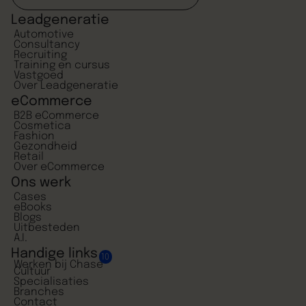
Leadgeneratie
Automotive
Consultancy
Recruiting
Training en cursus
Vastgoed
Over Leadgeneratie
eCommerce
B2B eCommerce
Cosmetica
Fashion
Gezondheid
Retail
Over eCommerce
Ons werk
Cases
eBooks
Blogs
Uitbesteden
A.I.
Handige links
10
Werken bij Chase
Cultuur
Specialisaties
Branches
Contact