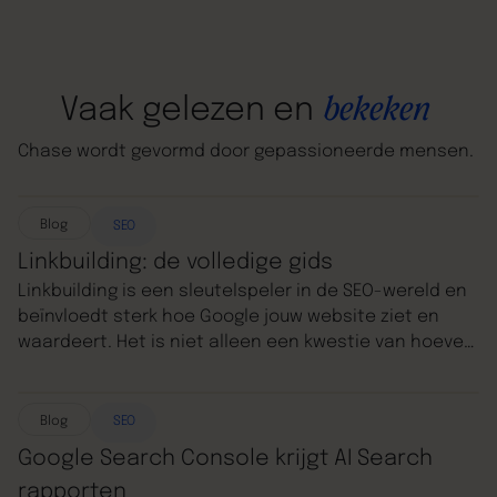
bekeken
Vaak
gelezen
en
Chase
wordt
gevormd
door
gepassioneerde
mensen.
Blog
SEO
Linkbuilding: de volledige gids
Linkbuilding is een sleutelspeler in de SEO-wereld en
beïnvloedt sterk hoe Google jouw website ziet en
waardeert. Het is niet alleen een kwestie van hoeveel
links je hebt, maar vooral hoe goed die links zijn.
Volgens Google zelf staan backlinks in de top drie van
belangrijkste rankingfactoren, samen met de
Blog
SEO
kwaliteit van de content en het
RankBrain-algoritme
.
Google Search Console krijgt AI Search
Dit onderstreept waarom een slimme en
rapporten
strategische aanpak van jouw linkprofiel essentieel