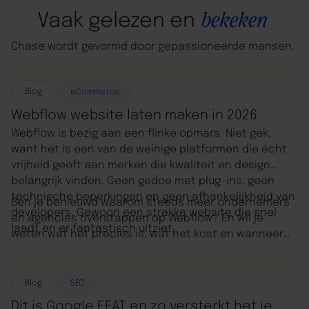
bekeken
Vaak
gelezen
en
Chase
wordt
gevormd
door
gepassioneerde
mensen.
Blog
eCommerce
Webflow website laten maken in 2026
Webflow is bezig aan een flinke opmars. Niet gek,
want het is een van de weinige platformen die écht
vrijheid geeft aan merken die kwaliteit en design
belangrijk vinden. Geen gedoe met plug-ins, geen
technische beperkingen en geen afhankelijkheid van
Ben je benieuwd waarom steeds meer ondernemers
developers. Gewoon een strakke website die snel
en agencies overstappen op Webflow? En wil je
laadt en er fantastisch uitziet.
weten wat het precies is, wat het kost en wanneer
het voor jou een slimme keuze is? Dan zit je hier goed.
In dit artikel leggen we alles uit wat je moet weten
over een Webflow website laten maken.
Blog
SEO
Dit is Google EEAT en zo versterkt het je