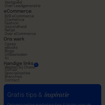
Vastgoed
Over Leadgeneratie
eCommerce
B2B eCommerce
Cosmetica
Fashion
Gezondheid
Retail
Over eCommerce
Ons werk
Cases
eBooks
Blogs
Uitbesteden
A.I.
Handige links
10
Werken bij Chase
Cultuur
Specialisaties
Branches
Contact
inspiratie
Gratis tips &
Ontvang online marketing tips & tricks voor de