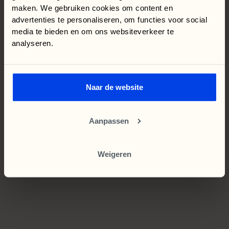
maken. We gebruiken cookies om content en
advertenties te personaliseren, om functies voor social
Heb je specifieke onderdelen waarover je meer wilt
media te bieden en om ons websiteverkeer te
weten? Stuur een mailtje en we schrijven er graag
analyseren.
een blog over.
Geschreven door
Naar de website
Maurits Heringa
Oprichter, Online strateeg
Aanpassen
performance analyse
Vrijblijvende
Weigeren