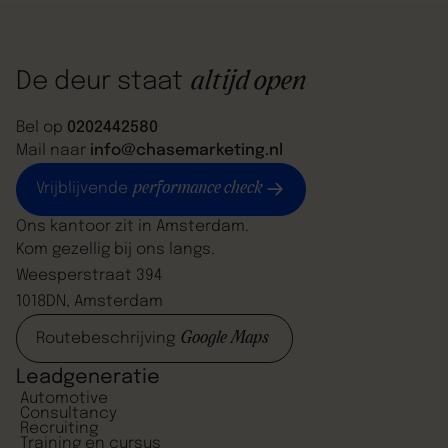
meer inzicht geven in wat er gebeurt onder de
motorkap van het nieuwe campagnetype van Google:
Performance Max.
altijd open
De deur staat
Bel op
0202442580
Mail naar
info@chasemarketing.nl
performance check
Vrijblijvende
Ons kantoor zit in Amsterdam.
Kom gezellig bij ons langs.
Weesperstraat 394
1018DN, Amsterdam
Google Maps
Routebeschrijving
Leadgeneratie
Automotive
Consultancy
Recruiting
Training en cursus