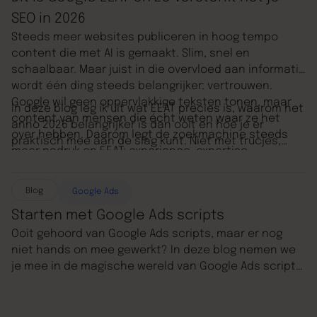
SEO in 2026
Steeds meer websites publiceren in hoog tempo
content die met AI is gemaakt. Slim, snel en
schaalbaar. Maar juist in die overvloed aan informatie
wordt één ding steeds belangrijker: vertrouwen.
Google wil geen oppervlakkige teksten tonen, maar
In deze blog leg ik uit wat EEAT precies is, waarom het
content van mensen die écht weten waar ze het
anno 2026 belangrijker is dan ooit en hoe je er
over hebben. Daarom legt de zoekmachine steeds
praktisch mee aan de slag kunt. Niet met trucjes,
meer nadruk op EEAT: experience, expertise,
maar met inhoud die écht waarde toevoegt. Zowel
authoritativeness en trustworthiness.
voor je bezoekers als voor Google.
Blog
Google Ads
Starten met Google Ads scripts
Ooit gehoord van Google Ads scripts, maar er nog
niet hands on mee gewerkt? In deze blog nemen we
je mee in de magische wereld van Google Ads scripts:
wat ze zijn, wat je er mee kan en hoe je ze toevoegt
aan je Google Ads account. Daarnaast geven we je
een aantal van onze favoriete scripts mee die jou