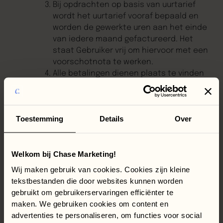
Bij opdrachten op basis van uurtarief
wordt het uurtarief vooraf bepaald en
worden de gewerkte uren aan het einde
van iedere maand gefactureerd. Het
staat Gebruiker vrij om hiervoor met een
voorschotnota te werken.
Alle betalingen dienen plaats te vinden
binnen veertien (14) dagen na de
factuurdatum, op een door Gebruiker
aan te geven wijze. Gebruiker is
Toestemming
Details
Over
gerechtigd om een kortere
betalingstermijn te bepalen, indien de
aard van de Werkzaamheden dit vergen
of indien de Werkzaamheden met spoed
Welkom bij Chase Marketing!
uitgevoerd dienen te worden.
Wij maken gebruik van cookies. Cookies zijn kleine
Opdrachtgever verricht de aan
tekstbestanden die door websites kunnen worden
Gebruiker verschuldigde betalingen
gebruikt om gebruikerservaringen efficiënter te
zonder kortingen, verrekeningen of
maken. We gebruiken cookies om content en
schuldvergelijking, ook in faillissement,
advertenties te personaliseren, om functies voor social
behoudens verrekening met de op de