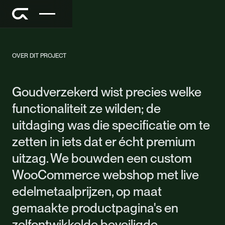
gecertificeerd goud, zilver, platina, palladium en
rhodium met verzekerde levering en kluisopslag.
UITGEVOERDE SPRINTS
Design Sprint
Build Sprint
Launch Sprint
OVER DIT PROJECT
Goudverzekerd wist precies welke
functionaliteit ze wilden; de
uitdaging was die specificatie om te
zetten in iets dat er écht premium
uitzag. We bouwden een custom
WooCommerce webshop met live
edelmetaalprijzen, op maat
gemaakte productpagina's en
zelfontwikkelde beveiligde