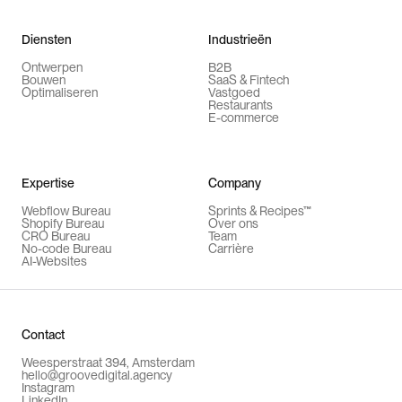
Diensten
Industrieën
Ontwerpen
B2B
Bouwen
SaaS & Fintech
Optimaliseren
Vastgoed
Restaurants
E-commerce
Expertise
Company
Webflow Bureau
Sprints & Recipes™
Shopify Bureau
Over ons
CRO Bureau
Team
No-code Bureau
Carrière
AI-Websites
Contact
Weesperstraat 394, Amsterdam
hello@groovedigital.agency
Instagram
LinkedIn