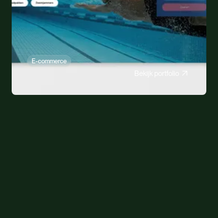
E-commerce
Bekijk portfolio
Evim
Vloeren