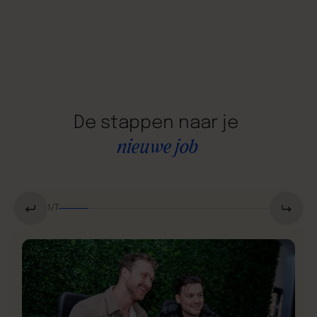
De
stappen
naar
je
nieuwe
job
1
/
7