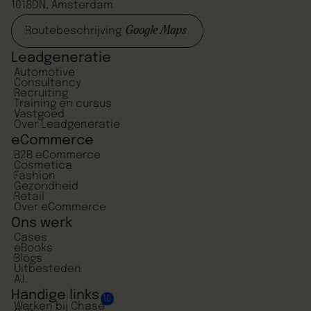
1018DN, Amsterdam
Google Maps
Routebeschrijving
Leadgeneratie
Automotive
Consultancy
Recruiting
Training en cursus
Vastgoed
Over Leadgeneratie
eCommerce
B2B eCommerce
Cosmetica
Fashion
Gezondheid
Retail
Over eCommerce
Ons werk
Cases
eBooks
Blogs
Uitbesteden
A.I.
Handige links
10
Werken bij Chase