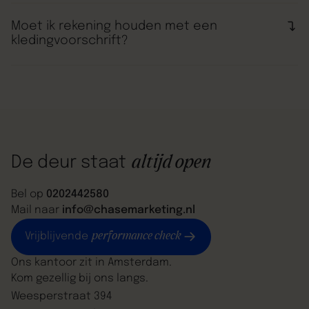
Wij streven ernaar om je binnen 24 uur te bellen.
Het eerste gesprek heb je met de onze Head of SEO,
Jennifer.
Moet ik rekening houden met een
kledingvoorschrift?
Zolang je draagt waar jij je comfortabel in voelt,
hebben wij een comfortabel gesprek!
altijd open
De deur staat
Bel op
0202442580
Mail naar
info@chasemarketing.nl
performance check
Vrijblijvende
Ons kantoor zit in Amsterdam.
Kom gezellig bij ons langs.
Weesperstraat 394