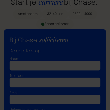
carriere
Start
je
bij
Chase.
Amsterdam
32-40 uur
2500 - 4000
Bespreekbaar
solliciteren
Bij Chase
De eerste stap
Naam
Telefoon
Email