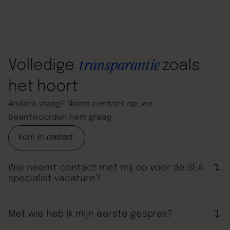
Volledige
zoals
transparantie
het
hoort
Andere
vraag?
Neem
contact
op,
we
beantwoorden
hem
graag.
contact
Kom in
Wie neemt contact met mij op voor de SEA
specialist vacature?
Als je hebt gesolliciteerd op de vacature SEA
specialist met alle benodigde informatie neemt Brian
Met wie heb ik mijn eerste gesprek?
contact met je op om telefonisch kennis te maken!