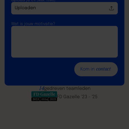
Upload je cv
(Max. 10MB)
Uploaden
Wat is jouw motivatie?
contact
Kom in
14
gedreven teamleden
FD Gazelle ‘23 - '25