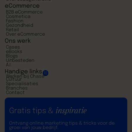
eCommerce
B2B eCommerce
Cosmetica
Fashion
Gezondheid
Retail
Over eCommerce
Ons werk
Cases
eBooks
Blogs
Uitbesteden
A.I.
Handige links
10
Werken bij Chase
Cultuur
Specialisaties
Branches
Contact
inspiratie
Gratis tips &
Ontvang online marketing tips & tricks voor de
groei van jouw bedrijf.