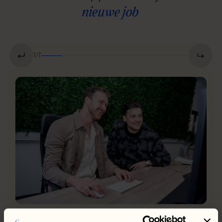
nieuwe
job
1
/
7
1. Telefonische kennismaking