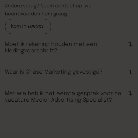
Andere
vraag?
Neem
contact
op,
we
beantwoorden
hem
graag.
contact
Kom in
Moet ik rekening houden met een
kledingvoorschrift?
Zolang je draagt waar jij je comfortabel in voelt,
hebben wij een comfortabel gesprek!
Waar is Chase Marketing gevestigd?
Wij werken vanuit Amsterdam voor klanten door heel
Nederland. Dit doen wij vanuit ons hoofdkantoor:
Met wie heb ik het eerste gesprek voor de
vacature Medior Advertising Specialist?
Weesperstraat 394
Het eerste gesprek heb je met de onze Head of
1018 DN Amsterdam
Advertising, Skip.