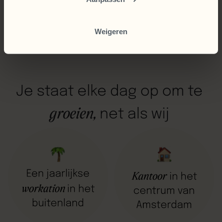
Weigeren
Je
staat
elke
dag
op
om
te
groeien,
net
als
wij