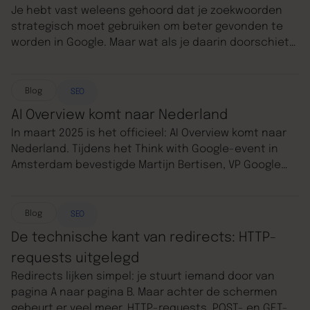
Je hebt vast weleens gehoord dat je zoekwoorden
strategisch moet gebruiken om beter gevonden te
worden in Google. Maar wat als je daarin doorschiet?
Dat is waar keyword stuffing om de hoek komt kijken.
Het lijkt misschien een slimme truc om je pagina’s
hoger te laten ranken, maar in werkelijkheid kan het
Blog
SEO
je juist schade toebrengen. Laten we eens goed
AI Overview komt naar Nederland
kijken naar wat keyword stuffing is en hoe je
In maart 2025 is het officieel: AI Overview komt naar
voorkomt dat jouw website daardoor slechter scoort
Nederland. Tijdens het Think with Google-event in
in de zoekresultaten.
Amsterdam bevestigde Martijn Bertisen, VP Google
Benelux, dat Google’s AI-gegenereerde
zoekresultaten binnenkort beschikbaar worden in
Nederland en België. In dit artikel lees je wat AI
Blog
SEO
Overview precies is, waarom het relevant is voor jou
De technische kant van redirects: HTTP-
als marketeer of content creator en wat je nú al kunt
requests uitgelegd
doen om je strategie daarop aan te passen.
Redirects lijken simpel: je stuurt iemand door van
pagina A naar pagina B. Maar achter de schermen
gebeurt er veel meer. HTTP-requests, POST- en GET-