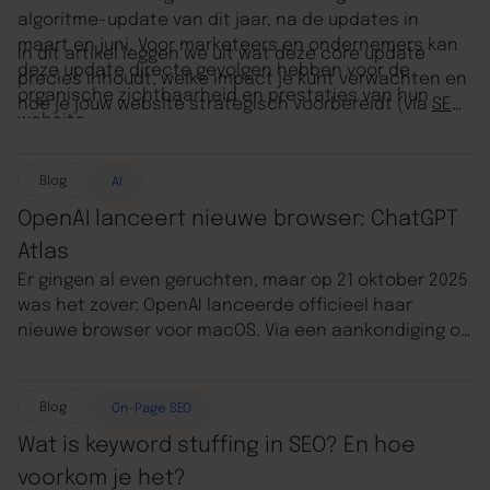
algoritme-update van dit jaar, na de updates in
maart en juni. Voor marketeers en ondernemers kan
In dit artikel leggen we uit wat deze core update
deze update directe gevolgen hebben voor de
precies inhoudt, welke impact je kunt verwachten en
organische zichtbaarheid en prestaties van hun
hoe je jouw website strategisch voorbereidt (via
SEO
)
website.
op 2026.
Blog
AI
OpenAI lanceert nieuwe browser: ChatGPT
Atlas
Er gingen al even geruchten, maar op 21 oktober 2025
was het zover: OpenAI lanceerde officieel haar
nieuwe browser voor macOS. Via een aankondiging op
X en een
nieuwsbericht
op de website maakte het
bedrijf bekend dat de browser ChatGPT Atlas heet. En
dat is groot nieuws, want hiermee zet OpenAI een
Blog
On-Page SEO
flinke stap richting de toekomst van search.
Wat is keyword stuffing in SEO? En hoe
voorkom je het?