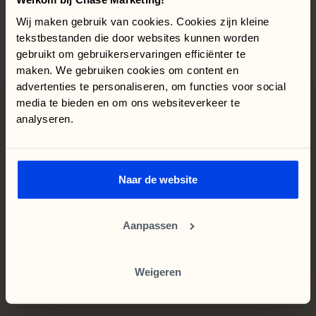
Wij maken gebruik van cookies. Cookies zijn kleine
tekstbestanden die door websites kunnen worden
gebruikt om gebruikerservaringen efficiënter te
maken. We gebruiken cookies om content en
advertenties te personaliseren, om functies voor social
media te bieden en om ons websiteverkeer te
Waarom
wij
performen
analyseren.
elke
branche
in
Als
performance
marketing
bureau
zijn
wij
Naar de website
gespecialiseerd
in
ieder
aspect
van
digital
marketing.
Aanpassen
Chase?
kennen
Werken bij
Leer ons
Weigeren
Dat vinden zij ook