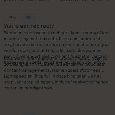
methodes, en het htaccess-bestand spelen
allemaal een rol. In deze blog leggen we uit hoe het
allemaal werkt en waarom die technische kant zo
Blog
SEO
belangrijk is. Geen zorgen, we houden het begrijpelijk
Wat is een redirect?
(en misschien zelfs een beetje leuk). Wil je eerst
Wanneer je een website beheert, kom je vroeg of laat
weten hoe redirects werken en wanneer je welke
in aanraking met redirects. Deze onmisbare tool
gebruikt? Check dan onze blog:
wat is een redirect
.
zorgt ervoor dat bezoekers en zoekmachines netjes
worden doorgestuurd naar de juiste plek wanneer
een URL verandert. Het voorkomt frustratie, verloren
Maar wat is een redirect nu precies? Waarom zijn ze
bezoekers en zelfs negatieve gevolgen voor je SEO.
zo belangrijk? En hoe stel je ze in binnen populaire
contentmanagementsystemen zoals WordPress,
Lightspeed en Shopify? In deze blog gaan we het
stap voor stap uitleggen, inclusief veelvoorkomende
fouten en handige tools.