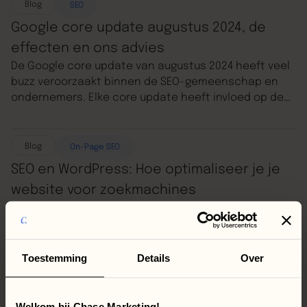
Blog
SEO
Google core update augustus 2024, de
effecten en ons advies
De Google core update van augustus 2024 heeft veel
buzz veroorzaakt binnen de SEO-gemeenschap en
ondernemers. Elke core update heeft invloed op de
manier waarop zoekresultaten worden weergegeven,
en de augustus update is geen uitzondering. Het is
daarom cruciaal om te begrijpen wat deze update
Blog
On-Page SEO
inhoudt en hoe je website mogelijk wordt beïnvloed.
SEO en WordPress: Hoe optimaliseer je je
website voor zoekmachines
Dit artikel duikt dieper in het samenspel tussen SEO
en WordPress, en biedt inzichten en tips over hoe je
je website kunt optimaliseren voor zoekmachines om
zo je online succes te vergroten. We gaan je van
Toestemming
Details
Over
begin tot eind begeleiden in het opbouwen van jouw
website, dus lees vooral verder.
Welkom bij Chase Marketing!