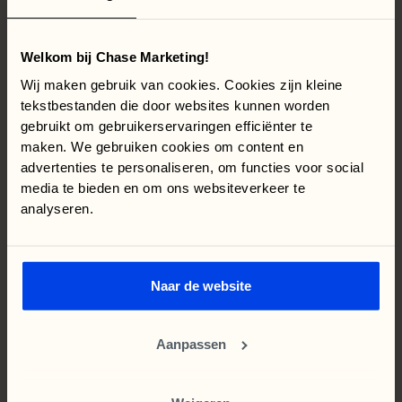
Over Chase Marketing
Welkom bij Chase Marketing!
Wij maken gebruik van cookies. Cookies zijn kleine
Chase Marketing helpt bedrijven groeien door
tekstbestanden die door websites kunnen worden
strategische online marketing,
gebruikt om gebruikerservaringen efficiënter te
conversieoptimalisatie en automatisering. Vanuit de
maken. We gebruiken cookies om content en
overtuiging dat slimmer werken leidt tot meer
advertenties te personaliseren, om functies voor social
resultaat, bouwt Chase aan duurzame klantrelaties
media te bieden en om ons websiteverkeer te
gebaseerd op transparantie, data en innovatie.
analyseren.
Meer informatie over Chase Marketing is te vinden op
www.chasemarketing.nl.
Naar de website
Geschreven door
Aanpassen
Maurits Heringa
Oprichter, Online strateeg