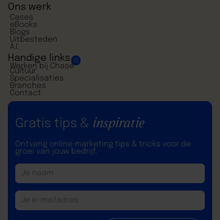
Ons werk
Cases
eBooks
Blogs
Uitbesteden
A.I.
Handige links
10
Werken bij Chase
Cultuur
Specialisaties
Branches
Contact
inspiratie
Gratis tips &
Ontvang online marketing tips & tricks voor de
groei van jouw bedrijf.