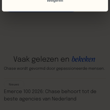
Weigeren
performance analyse
Vrijblijvende
bekeken
Vaak
gelezen
en
Chase
wordt
gevormd
door
gepassioneerde
mensen.
Nieuws
Emerce 100 2026: Chase behoort tot de
beste agencies van Nederland