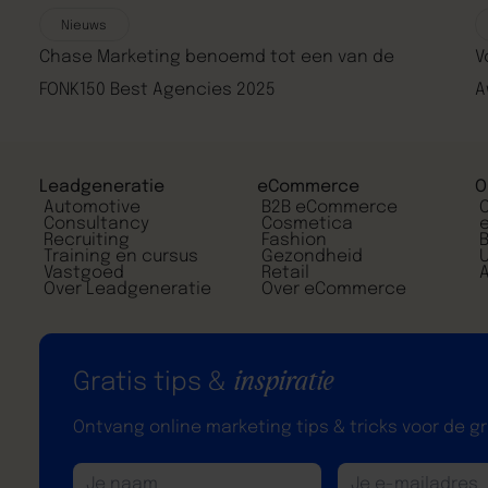
Nieuws
Chase Marketing benoemd tot een van de
V
FONK150 Best Agencies 2025
A
Leadgeneratie
eCommerce
O
Automotive
B2B eCommerce
Consultancy
Cosmetica
Recruiting
Fashion
Training en cursus
Gezondheid
Vastgoed
Retail
A
Over Leadgeneratie
Over eCommerce
Gratis tips &
inspiratie
Ontvang online marketing tips & tricks voor de gro