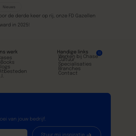
Nieuws
oor de derde keer op rij, onze FD Gazellen
ward in 2025!
ns werk
Handige links
10
Werken bij Chase
Cases
Cultuur
eBooks
Specialisaties
Blogs
Branches
Uitbesteden
Contact
.I.
ei van jouw bedrijf.
Stuur mij inspiratie