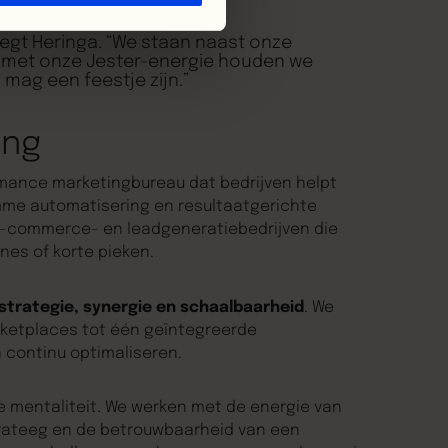
egt Heringa. “We staan naast onze
 En met onze Jester-energie houden we
i mag een feestje zijn.”
ing
mance marketingbureau dat bedrijven helpt
mme automatisering en resultaatgerichte
e-commerce- en leadgeneratiebedrijven die
nes of korte pieken.
strategie, synergie en schaalbaarheid
. We
rketplaces tot één geïntegreerde
n continu optimaliseren.
e mentaliteit. We werken met de energie van
trateeg en de betrouwbaarheid van een