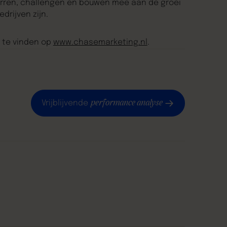
arren, challengen en bouwen mee aan de groei
drijven zijn.
s te vinden op
www.chasemarketing.nl
.
performance analyse
Vrijblijvende