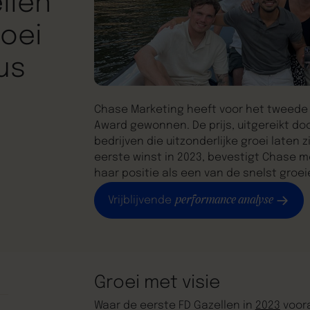
llen
roei
us
Chase Marketing heeft voor het tweede j
Award gewonnen. De prijs, uitgereikt do
bedrijven die uitzonderlijke groei laten 
eerste winst in 2023, bevestigt Chase 
haar positie als een van de snelst gro
performance analyse
Vrijblijvende
Groei met visie
Waar de eerste FD Gazellen in
2023
voora