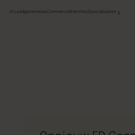
A.I.
Leadgeneratie
eCommerce
Branches
Specialisaties