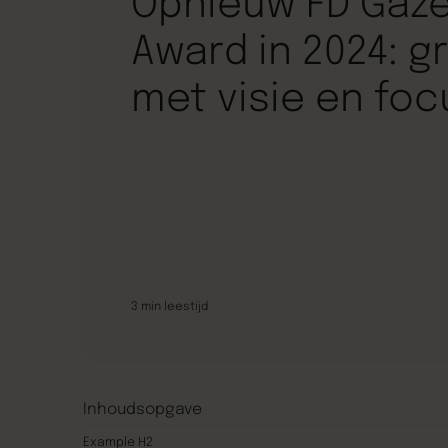
Opnieuw FD Gaze
Award in 2024: g
met visie en foc
3
min leestijd
Inhoudsopgave
Example H2