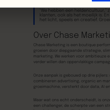
“We hebben een heldencultuur,” z
klanten, ook als het moeilijk is.
het licht, speels en creatief. Groe
Over Chase Market
Chase Marketing is een boutique perfor
groeien door diepgaande strategie, sli
marketing. We werken voor ambitieuze 
verder willen dan oppervlakkige campag
Onze aanpak is gebouwd op drie pijlers:
combineren advertising, organic en ma
groeimachine, versterkt door data, AI e
Maar wat ons echt onderscheidt, is onz
een challenger, de scherpte van een s