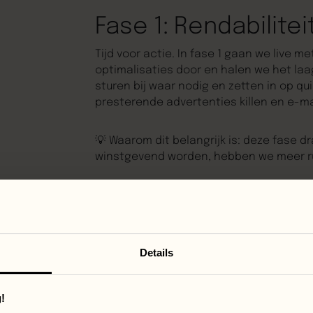
Fase 1: Rendabilitei
Tijd voor actie. In fase 1 gaan we live
optimalisaties door en halen we het laa
sturen bij waar nodig en zetten in op qu
presterende advertenties killen en e-m
💡
Waarom dit belangrijk is:
deze fase dra
winstgevend worden, hebben we meer ru
Fase 2: Opschalen
Wat werkt, breiden we uit. In fase 2 gaa
Campagnes die converteren krijgen mee
Details
naar de top 3. En we blijven continu opt
en conversie-optimalisatie.
!