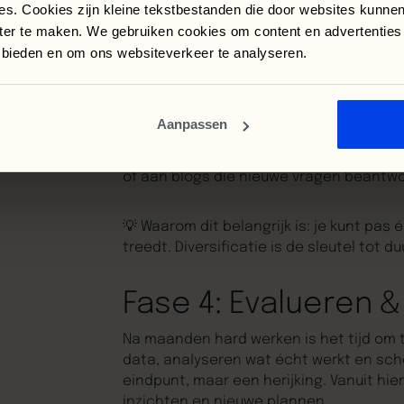
💡
Waarom dit belangrijk is:
hier bouwen 
es. Cookies zijn kleine tekstbestanden die door websites kunne
maar gecontroleerd opschalen.
nter te maken. We gebruiken cookies om content en advertenties
e bieden en om ons websiteverkeer te analyseren.
Fase 3: Uitbreiden
In fase 3 gaan we verbreden. Nieuwe do
Aanpassen
zoekwoorden. We testen hoger in de fun
doelgroep te bereiken. Hier zit de creat
of aan blogs die nieuwe vragen beantw
💡
Waarom dit belangrijk is:
je kunt pas é
treedt. Diversificatie is de sleutel tot 
Fase 4: Evalueren 
Na maanden hard werken is het tijd om te
data, analyseren wat écht werkt en sch
eindpunt, maar een herijking. Vanuit hi
inzichten en nieuwe plannen.