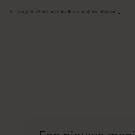
A.I.
Leadgeneratie
eCommerce
Branches
Specialisaties