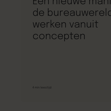
Een nieuwe mani
de bureauwereld
werken vanuit
concepten
4
min leestijd