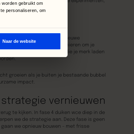
aan stabiele groei. Geen wilde experimenten,
n worden gebruikt om
 te personaliseren, om
elgroepen, nieuwe kanalen, nieuwe
Naar de website
nel en zoeken naar extra manieren om je
iviteit. Denk aan campagnes die je merk laden
oorden.
cht groeien als je buiten je bestaande bubbel
duurzame impact.
& strategie vernieuwen
rug te kijken. In fase 4 duiken wce diep in de
erpen we de strategie aan. Deze fase is geen
er gaan we opnieuw bouwen – met frisse