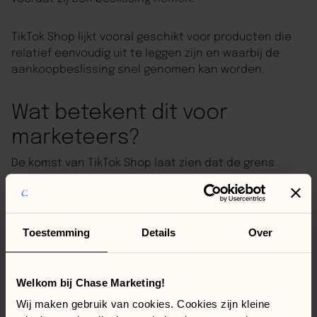
TikTok Shop lijkt vooral geschikt voor producten die
relatief eenvoudig uit te leggen zijn en waarbij de
aankoopbeslissing snel genomen kan worden.
Wat betekent dit voor
marketeers?
De komst van TikTok Shop laat zien dat de grens
tussen content en e-commerce steeds verder
vervaagt. Waar marketeers voorheen vooral verkeer
naar de webshop stuurden, wordt content nu steeds
vaker zelf het verkoopmoment. Dat vraagt om andere
Toestemming
Details
Over
vaardigheden.
Welkom bij Chase Marketing!
Succesvolle merken zullen moeten investeren in:
Wij maken gebruik van cookies. Cookies zijn kleine