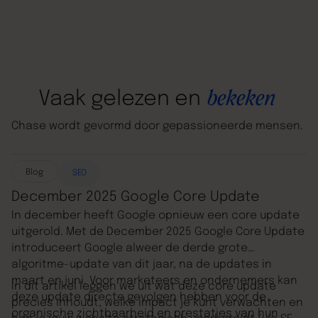
bekeken
Vaak
gelezen
en
Chase
wordt
gevormd
door
gepassioneerde
mensen.
Blog
SEO
December 2025 Google Core Update
In december heeft Google opnieuw een core update
uitgerold. Met de December 2025 Google Core Update
introduceert Google alweer de derde grote
algoritme-update van dit jaar, na de updates in
maart en juni. Voor marketeers en ondernemers kan
In dit artikel leggen we uit wat deze core update
deze update directe gevolgen hebben voor de
precies inhoudt, welke impact je kunt verwachten en
organische zichtbaarheid en prestaties van hun