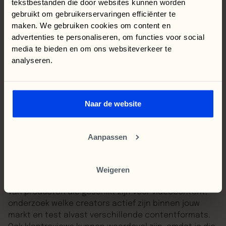
tekstbestanden die door websites kunnen worden
User Generated Content
gebruikt om gebruikerservaringen efficiënter te
Productdemonstraties
maken. We gebruiken cookies om content en
Creator samenwerkingen
advertenties te personaliseren, om functies voor social
Korte video's
media te bieden en om ons websiteverkeer te
Livestream shopping
analyseren.
Community building
Niet de mooiste advertentie wint, maar de content
die het beste aansluit bij de manier waarop
Naar de website
gebruikers TikTok ervaren.
Wat kun je nu al doen?
Aanpassen
Hoewel TikTok Shop pas op 15 juni officieel
beschikbaar wordt in Nederland, kunnen bedrijven
Weigeren
zich nu al voorbereiden. Begin met het analyseren
van producten die geschikt zijn voor videocontent,
onderzoek welke creators actief zijn binnen jouw
markt en test alvast verschillende contentformats.