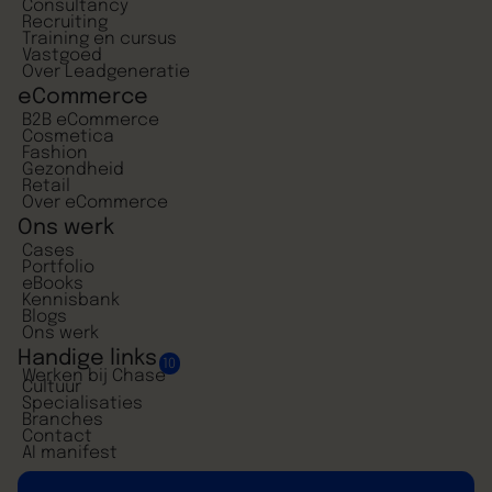
Consultancy
Recruiting
Training en cursus
Vastgoed
Over Leadgeneratie
eCommerce
B2B eCommerce
Cosmetica
Fashion
Gezondheid
Retail
Over eCommerce
Ons werk
Cases
Portfolio
eBooks
Kennisbank
Blogs
Ons werk
Handige links
10
Werken bij Chase
Cultuur
Specialisaties
Branches
Contact
AI manifest