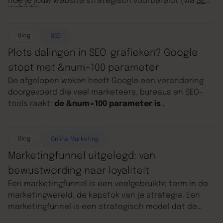
hoe je jouw website strategisch voorbereidt (via
SEO
)
website.
op 2026.
Blog
SEO
Plots dalingen in SEO-grafieken? Google
stopt met &num=100 parameter
De afgelopen weken heeft Google een verandering
doorgevoerd die veel marketeers, bureaus en SEO-
tools raakt:
de &num=100 parameter is
uitgeschakeld
. Daarmee kun je niet langer 100
zoekresultaten in één overzicht laden. Voor wie
dagelijks werkt met data uit Search Console, Ahrefs
Blog
Online Marketing
of Semrush, kan dit plots zorgen voor vreemde pieken
Marketingfunnel uitgelegd: van
en dalen in grafieken. Geen paniek: je rankings zijn
bewustwording naar loyaliteit
niet ineens gedaald, maar je data ziet er anders uit.
Een marketingfunnel is een veelgebruikte term in de
marketingwereld, de kapstok van je strategie. Een
marketingfunnel is een strategisch model dat de
klantreis visualiseert, van het moment dat een