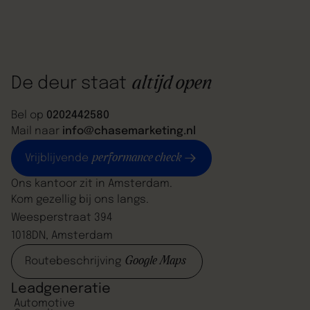
prospect je merk ontdekt tot aan loyaliteit of
aankoop. De funnel is essentieel voor het succes van
je campagnes. Er zijn meerdere marketingmodellen
en funnels die je kunt inzetten. Wij focussen ons nu
op de TOF/MOF/BOF met aanvullend de loyaliteitsfase.
altijd open
De deur staat
In de volksmond worden deze fasen vaak aangeduid
als bewustwording, overweging, conversie en
Bel op
0202442580
loyaliteit.
Mail naar
info@chasemarketing.nl
performance check
Vrijblijvende
Ons kantoor zit in Amsterdam.
Kom gezellig bij ons langs.
Weesperstraat 394
1018DN, Amsterdam
Google Maps
Routebeschrijving
Leadgeneratie
Automotive