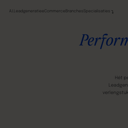
A.I.
Leadgeneratie
eCommerce
Branches
Specialisaties
Perfor
Hét
p
Leadgen
verlengstu