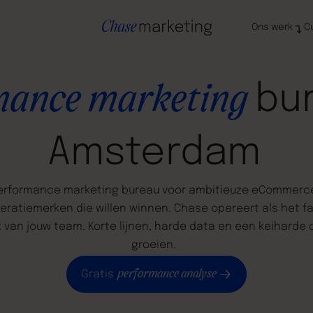
Ons werk
C
bu
mance
marketing
Amsterdam
erformance
marketing
bureau
voor
ambitieuze
eCommerc
eratiemerken
die
willen
winnen.
Chase
opereert
als
het
f
k
van
jouw
team.
Korte
lijnen,
harde
data
en
een
keiharde
groeien.
performance analyse
Gratis