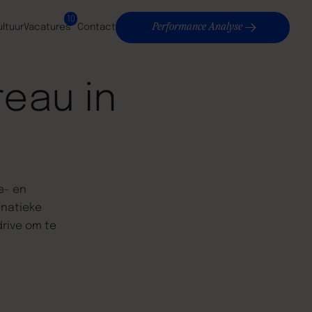
10
Performance Analyse
ultuur
Vacatures
Contact
reau
in
e-
en
anatieke
drive
om
te