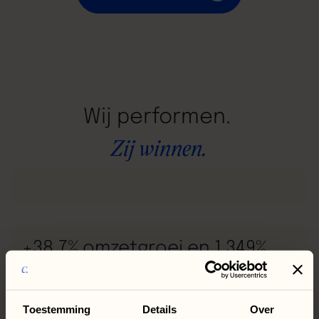
Wij
performen.
Zij
winnen.
+38,7% omzetgroei en 1.349%
ROAS voor Amsterdam Skin
Clinic
Toestemming
Details
Over