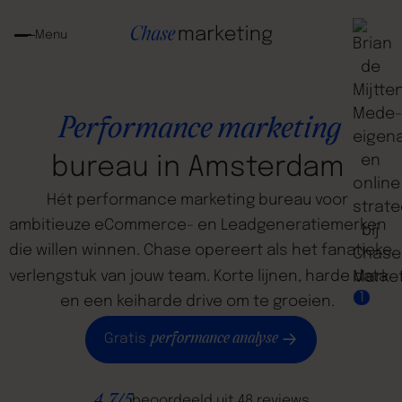
Menu
Performance
marketing
bureau
in
Amsterdam
Hét
performance
marketing
bureau
voor
ambitieuze
eCommerce-
en
Leadgeneratiemerken
die
willen
winnen.
Chase
opereert
als
het
fanatieke
verlengstuk
van
jouw
team.
Korte
lijnen,
harde
data
1
en
een
keiharde
drive
om
te
groeien.
performance analyse
Gratis
4.7/5
beoordeeld uit 48 reviews