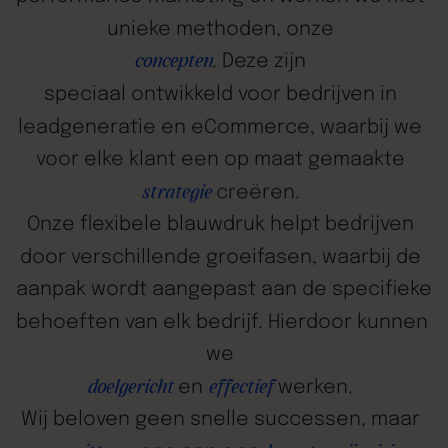
unieke
methoden,
onze
.
Deze
zijn
concepten
speciaal
ontwikkeld
voor
bedrijven
in
leadgeneratie
en
eCommerce,
waarbij
we
voor
elke
klant
een
op
maat
gemaakte
creëren.
strategie
Onze
flexibele
blauwdruk
helpt
bedrijven
door
verschillende
groeifasen,
waarbij
de
aanpak
wordt
aangepast
aan
de
specifieke
behoeften
van
elk
bedrijf.
Hierdoor
kunnen
we
en
werken.
doelgericht
effectief
Wij
beloven
geen
snelle
successen,
maar