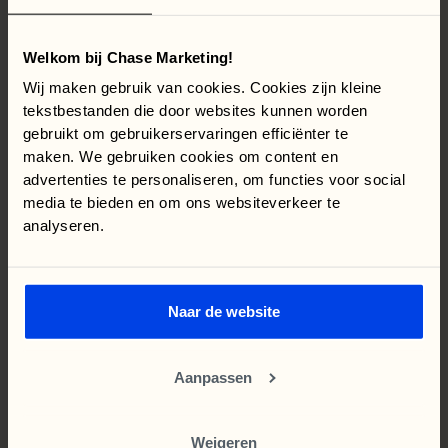
1.349% ROAS over alle kanalen
case
Bekijk deze
Welkom bij Chase Marketing!
Wij maken gebruik van cookies. Cookies zijn kleine
Amsterdam Skin Clinic opereert in een sterk
tekstbestanden die door websites kunnen worden
concurrerende markt waarin online
gebruikt om gebruikerservaringen efficiënter te
zichtbaarheid direct samenhangt met het aantal
maken. We gebruiken cookies om content en
geboekte behandelingen. Met een geïntegreerde
advertenties te personaliseren, om functies voor social
online marketingstrategie, bestaande uit Meta
media te bieden en om ons websiteverkeer te
Ads, Google Ads en SEO, realiseerden we
analyseren.
structurele groei in een markt waar adverteren
op sommige behandelingen wegens wetgeving
beperkt is. In deze case laten we zien hoe
kanaal-synergie, seizoensgebonden
Naar de website
contentplanning en een volledig prognose
gedreven werkwijze samen leiden tot
voorspelbare en schaalbare groei.
Aanpassen
Simone Ghosen
Weigeren
Het succes voor Real Estate