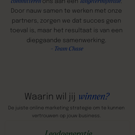
ons
aan
een
.
committeren
langetermijnvisie
Door
nauw
samen
te
werken
met
onze
partners,
zorgen
we
dat
succes
geen
toeval
is,
maar
het
resultaat
is
van
een
diepgaande
samenwerking.
-
Team
Chase
winnen?
Waarin
wil
jij
De
juiste
online
marketing
strategie
om
te
kunnen
vertrouwen
op
jouw
business.
Leadgeneratie