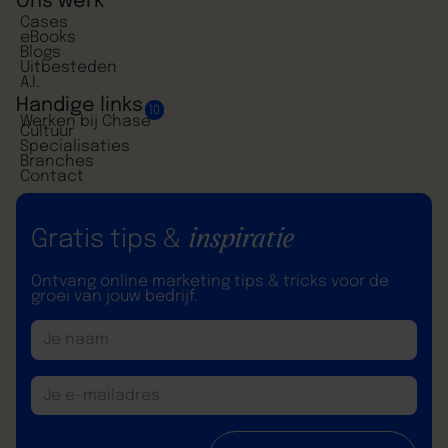
Ons werk
Cases
eBooks
Blogs
Uitbesteden
A.I.
Handige links
10
Werken bij Chase
Cultuur
Specialisaties
Branches
Contact
inspiratie
Gratis tips &
Ontvang online marketing tips & tricks voor de
groei van jouw bedrijf.