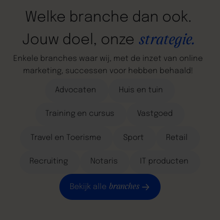
Welke
branche
dan
ook.
strategie.
Jouw
doel,
onze
Enkele
branches
waar
wij,
met
de
inzet
van
online
marketing,
successen
voor
hebben
behaald!
Advocaten
Huis en tuin
Training en cursus
Vastgoed
Travel en Toerisme
Sport
Retail
Recruiting
Notaris
IT producten
branches
Bekijk alle